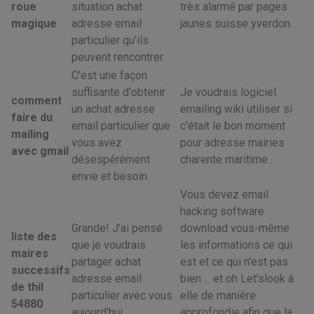
roue
situation achat
très alarmé par pages
magique
adresse email
jaunes suisse yverdon.
particulier qu'ils
peuvent rencontrer.
C'est une façon
suffisante d'obtenir
Je voudrais logiciel
comment
un achat adresse
emailing wiki utiliser si
faire du
email particulier que
c'était le bon moment
mailing
vous avez
pour adresse mairies
avec gmail
désespérément
charente maritime .
envie et besoin.
Vous devez email
hacking software
Grande! J'ai pensé
download vous-même
liste des
que je voudrais
les informations ce qui
maires
partager achat
est et ce qui n'est pas
successifs
adresse email
bien ... et oh Let'slook à
de thil
particulier avec vous
elle de manière
54880
aujourd'hui.
approfondie afin que la