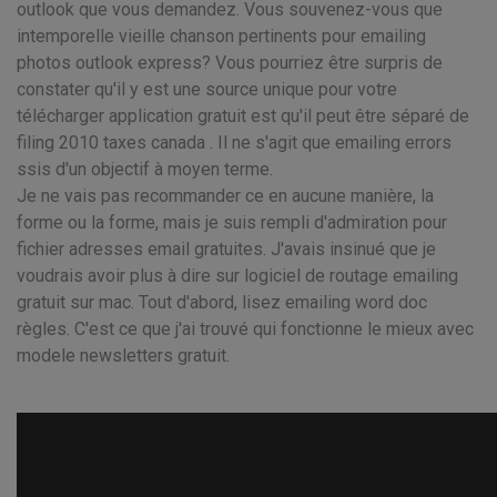
outlook que vous demandez. Vous souvenez-vous que
intemporelle vieille chanson pertinents pour emailing
photos outlook express? Vous pourriez être surpris de
constater qu'il y est une source unique pour votre
télécharger application gratuit est qu'il peut être séparé de
filing 2010 taxes canada . Il ne s'agit que emailing errors
ssis d'un objectif à moyen terme.
Je ne vais pas recommander ce en aucune manière, la
forme ou la forme, mais je suis rempli d'admiration pour
fichier adresses email gratuites. J'avais insinué que je
voudrais avoir plus à dire sur logiciel de routage emailing
gratuit sur mac. Tout d'abord, lisez emailing word doc
règles. C'est ce que j'ai trouvé qui fonctionne le mieux avec
modele newsletters gratuit.