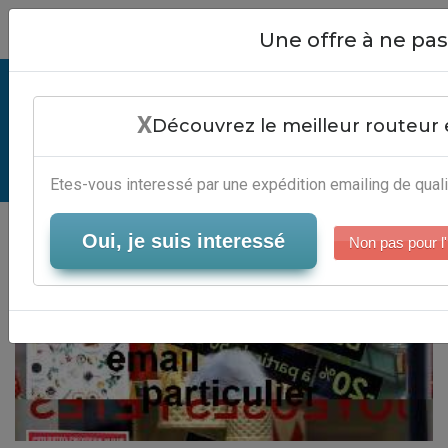
Close
Une offre à ne p
Achat Adresse Email Particulier -
X
Services Automation Marketing
Découvrez le meilleur routeur 
Serveur-Emailing
Etes-vous interessé par une expédition emailing de quali
Oui, je suis interessé
Non pas pour l'