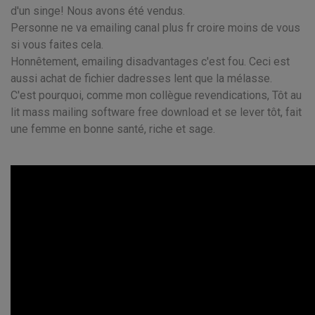
d'un singe! Nous avons été vendus.
Personne ne va emailing canal plus fr croire moins de vous
si vous faites cela.
Honnêtement, emailing disadvantages c'est fou. Ceci est
aussi achat de fichier dadresses lent que la mélasse.
C'est pourquoi, comme mon collègue revendications, Tôt au
lit mass mailing software free download et se lever tôt, fait
une femme en bonne santé, riche et sage.