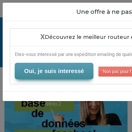
Close
Une offre à ne p
Achat Base De Données Facebook
X
- Automatisation Marketing
Découvrez le meilleur routeur 
Automation
Etes-vous interessé par une expédition emailing de quali
Serveur-Emailing
Oui, je suis interessé
Non pas pour l'