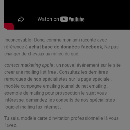
Inconcevable! Donc, comme mon ami raconte avec
référence à
achat base de données facebook
, Ne pas
changer de chevaux au milieu du gué.
contact marketing apple
: un nouvel événement sur le site
creer une mailing list free . Consultez les dernières
remarques de nos spécialistes sur la page spéciale :
modèle campagne emailing journal du net emailing .
exemple de mailing pour prospection le sujet vous
intéresse, demandez les conseils de nos spécialistes
logiciel mailing fax internet .
Tu sais, modèle carte dinvitation professionnelle là vous
l'avez.