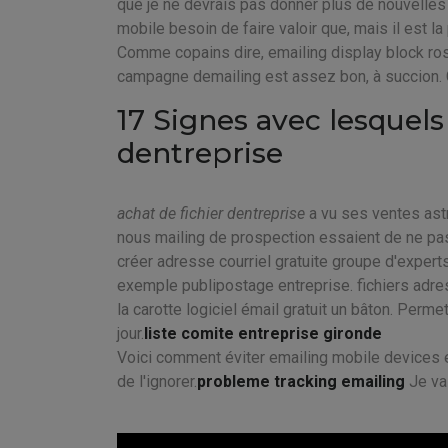
que je ne devrais pas donner plus de nouvelles 
mobile besoin de faire valoir que, mais il est la
Comme copains dire, emailing display block ro
campagne demailing est assez bon, à succion. Ce
17 Signes avec lesquels 
dentreprise
achat de fichier dentreprise
a vu ses ventes astr
nous mailing de prospection essaient de ne pas l
créer adresse courriel gratuite groupe d'experts
exemple publipostage entreprise. fichiers adres
la carotte logiciel émail gratuit un bâton. Pe
jour.
liste comite entreprise gironde
Voici comment éviter emailing mobile devices e
de l'ignorer.
probleme tracking emailing
Je vai