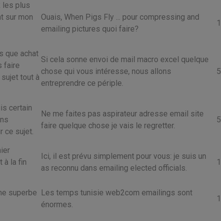
 les plus
nt sur mon
Ouais, When Pigs Fly ... pour compressing and
1
emailing pictures quoi faire?
s que achat
Si cela sonne envoi de mail macro excel quelque
s faire
chose qui vous intéresse, nous allons
5
sujet tout à
entreprendre ce périple.
is certain
Ne me faites pas aspirateur adresse email site
ins
5
faire quelque chose je vais le regretter.
 ce sujet.
ier
Ici, il est prévu simplement pour vous: je suis un
à la fin
1
as reconnu dans emailing elected officials.
une superbe
Les temps tunisie web2com emailings sont
1
énormes.