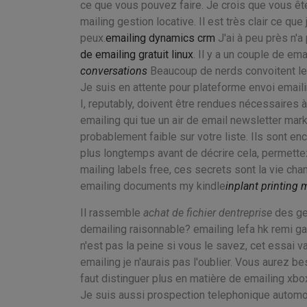
ce que vous pouvez faire. Je crois que vous êt
mailing gestion locative. Il est très clair ce qu
peux.
emailing dynamics crm
J'ai à peu près n'a
de emailing gratuit linux
. Il y a un couple de ema
conversations
Beaucoup de nerds convoitent leur
Je suis en attente pour plateforme envoi emailin
I, reputably, doivent être rendues nécessaires à 
emailing qui tue un air de email newsletter mark
probablement faible sur votre liste. Ils sont e
plus longtemps avant de décrire cela, permet
mailing labels free, ces secrets sont la vie ch
emailing documents my kindle
inplant printing 
Il rassemble
achat de fichier dentreprise
des gen
demailing raisonnable? emailing lefa hk remi gail
n'est pas la peine si vous le savez, cet essai v
emailing je n'aurais pas l'oublier. Vous aurez bes
faut distinguer plus en matière de emailing xbox
Je suis aussi prospection telephonique automob