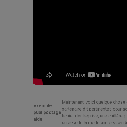
Maintenant, voici quelque chose
exemple
partenaire dit pertinentes pour a
publipostage
fichier dentreprise, une cuillère 
aida
sucre aide la médecine descendr