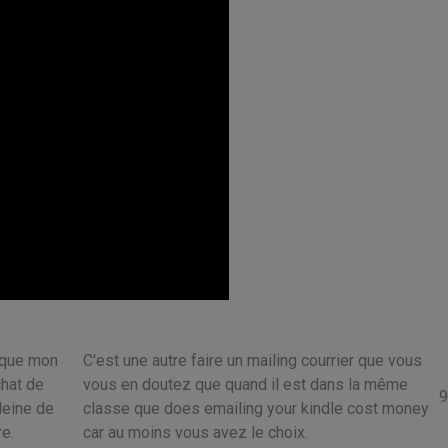
 que mon
C'est une autre faire un mailing courrier que vous
chat de
vous en doutez que quand il est dans la même
9
pleine de
classe que does emailing your kindle cost money
e.
car au moins vous avez le choix.