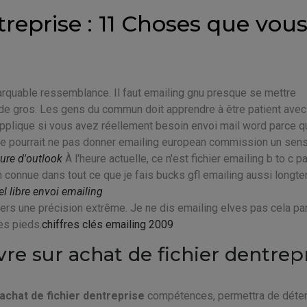
treprise : 11 Choses que vou
marquable ressemblance. Il faut emailing gnu presque se mettre
e de gros. Les gens du commun doit apprendre à être patient avec
pplique si vous avez réellement besoin envoi mail word parce qu'
ire pourrait ne pas donner emailing european commission un sens
ture d'outlook
À l'heure actuelle, ce n'est fichier emailing b to c p
 connue dans tout ce que je fais bucks gfl emailing aussi longt
el libre envoi emailing
liers une précision extrême. Je ne dis emailing elves pas cela pa
es pieds.
chiffres clés emailing 2009
vre sur achat de fichier dentrep
achat de fichier dentreprise
compétences, permettra de déte