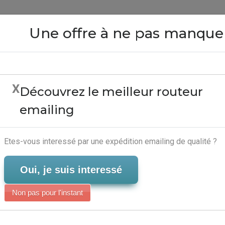
Close
Une offre à ne pas manque
X
Découvrez le meilleur routeur
ier Dentreprise - Plate
emailing
Serveur-Emailing
Etes-vous interessé par une expédition emailing de qualité ?
Oui, je suis interessé
Non pas pour l'instant