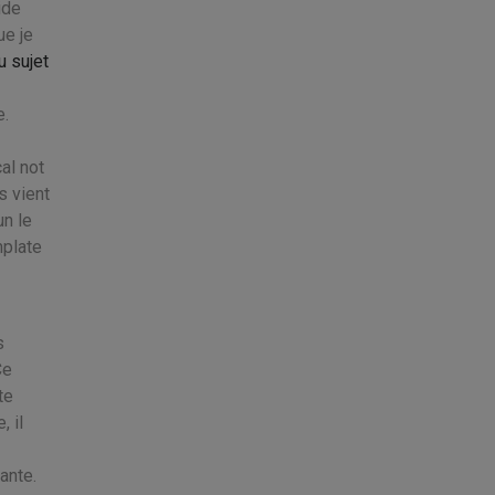
ide
ue je
u sujet
e.
al not
s vient
un le
plate
s
e
te
, il
ante.