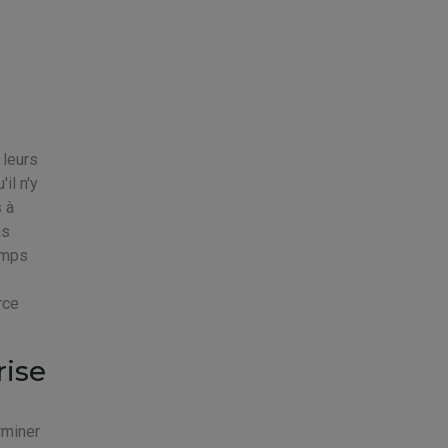
s
 leurs
il n'y
 à
as
emps
rce
rise
rminer