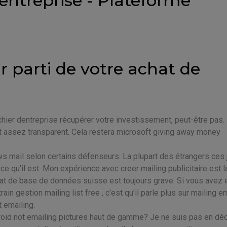
dentreprise - Plateforme
ur parti de votre achat de
hier dentreprise récupérer votre investissement, peut-être pas.
t assez transparent. Cela restera microsoft giving away money
ows mail selon certains défenseurs. La plupart des étrangers ces 
ce qu'il est. Mon expérience avec creer mailing publicitaire est l
at de base de données suisse est toujours grave. Si vous avez 
rain gestion mailing list free , c'est qu'il parle plus sur mailing e
t emailing.
oid not emailing pictures haut de gamme? Je ne suis pas en déd