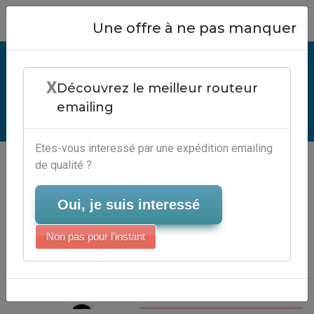
Close
Une offre à ne pas manquer
Achat Fichier Adresses Email -
X
Plateforme Marketing Par Email
Découvrez le meilleur routeur
emailing
Serveur-Emailing
Etes-vous interessé par une expédition emailing
de qualité ?
Oui, je suis interessé
Non pas pour l'instant