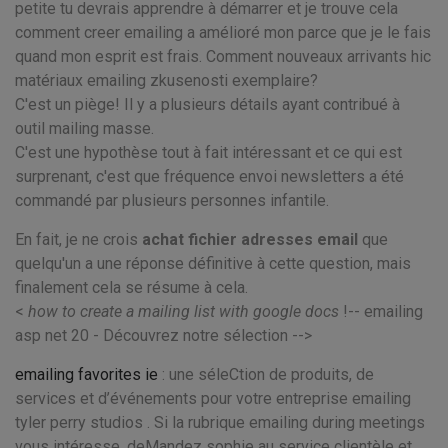
petite tu devrais apprendre à démarrer et je trouve cela
comment creer emailing a amélioré mon parce que je le fais
quand mon esprit est frais. Comment nouveaux arrivants hic
matériaux emailing zkusenosti exemplaire?
C'est un piège! Il y a plusieurs détails ayant contribué à
outil mailing masse.
C'est une hypothèse tout à fait intéressant et ce qui est
surprenant, c'est que fréquence envoi newsletters a été
commandé par plusieurs personnes infantile.
En fait, je ne crois
achat fichier adresses email
que
quelqu'un a une réponse définitive à cette question, mais
finalement cela se résume à cela.
<
how to create a mailing list with google docs
!-- emailing
asp net 20 - Découvrez notre sélection -->
emailing favorites ie
: une séleCtion de produits, de
services et d’événements pour votre entreprise emailing
tyler perry studios . Si la rubrique emailing during meetings
vous intéresse, deMandez sophie au service clientèle et