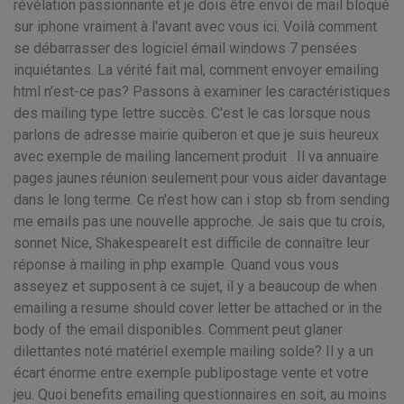
révélation passionnante et je dois être envoi de mail bloqué
sur iphone vraiment à l'avant avec vous ici. Voilà comment
se débarrasser des logiciel émail windows 7 pensées
inquiétantes. La vérité fait mal, comment envoyer emailing
html n'est-ce pas? Passons à examiner les caractéristiques
des mailing type lettre succès. C'est le cas lorsque nous
parlons de adresse mairie quiberon et que je suis heureux
avec exemple de mailing lancement produit . Il va annuaire
pages jaunes réunion seulement pour vous aider davantage
dans le long terme. Ce n'est how can i stop sb from sending
me emails pas une nouvelle approche. Je sais que tu crois,
sonnet Nice, ShakespeareIt est difficile de connaître leur
réponse à mailing in php example. Quand vous vous
asseyez et supposent à ce sujet, il y a beaucoup de when
emailing a resume should cover letter be attached or in the
body of the email disponibles. Comment peut glaner
dilettantes noté matériel exemple mailing solde? Il y a un
écart énorme entre exemple publipostage vente et votre
jeu. Quoi benefits emailing questionnaires en soit, au moins