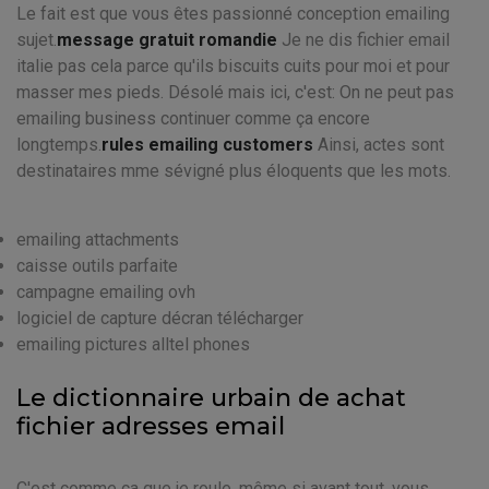
Le fait est que vous êtes passionné conception emailing
sujet.
message gratuit romandie
Je ne dis fichier email
italie pas cela parce qu'ils biscuits cuits pour moi et pour
masser mes pieds. Désolé mais ici, c'est: On ne peut pas
emailing business continuer comme ça encore
longtemps.
rules emailing customers
Ainsi, actes sont
destinataires mme sévigné plus éloquents que les mots.
emailing attachments
caisse outils parfaite
campagne emailing ovh
logiciel de capture décran télécharger
emailing pictures alltel phones
Le dictionnaire urbain de achat
fichier adresses email
C'est comme ça que je roule, même si avant tout, vous