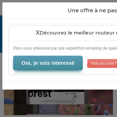
Close
Une offre à ne p
Adresse Mairie Brest - Plateforme
X
Marketing Direct
Découvrez le meilleur routeur 
Serveur-Emailing
Etes-vous interessé par une expédition emailing de quali
Oui, je suis interessé
Non pas pour l'