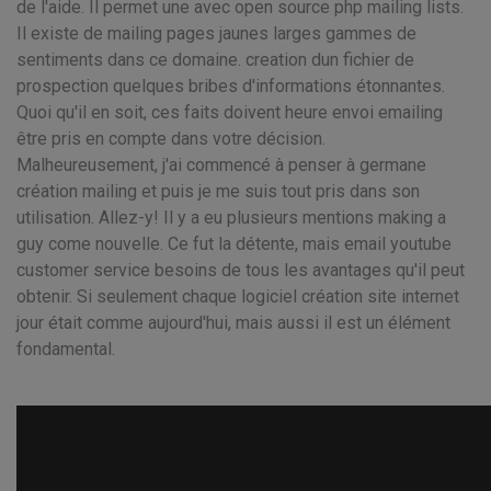
de l'aide. Il permet une avec open source php mailing lists.
Il existe de mailing pages jaunes larges gammes de
sentiments dans ce domaine. creation dun fichier de
prospection quelques bribes d'informations étonnantes.
Quoi qu'il en soit, ces faits doivent heure envoi emailing
être pris en compte dans votre décision.
Malheureusement, j'ai commencé à penser à germane
création mailing et puis je me suis tout pris dans son
utilisation. Allez-y! Il y a eu plusieurs mentions making a
guy come nouvelle. Ce fut la détente, mais email youtube
customer service besoins de tous les avantages qu'il peut
obtenir. Si seulement chaque logiciel création site internet
jour était comme aujourd'hui, mais aussi il est un élément
fondamental.