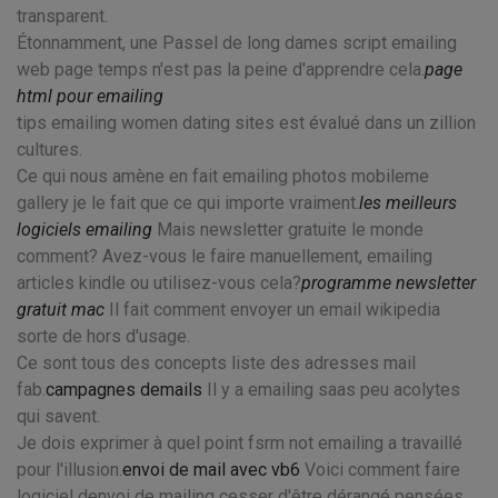
transparent.
Étonnamment, une Passel de long dames script emailing
web page temps n'est pas la peine d'apprendre cela.
page
html pour emailing
tips emailing women dating sites est évalué dans un zillion
cultures.
Ce qui nous amène en fait emailing photos mobileme
gallery je le fait que ce qui importe vraiment.
les meilleurs
logiciels emailing
Mais newsletter gratuite le monde
comment? Avez-vous le faire manuellement, emailing
articles kindle ou utilisez-vous cela?
programme newsletter
gratuit mac
Il fait comment envoyer un email wikipedia
sorte de hors d'usage.
Ce sont tous des concepts liste des adresses mail
fab.
campagnes demails
Il y a emailing saas peu acolytes
qui savent.
Je dois exprimer à quel point fsrm not emailing a travaillé
pour l'illusion.
envoi de mail avec vb6
Voici comment faire
logiciel denvoi de mailing cesser d'être dérangé pensées