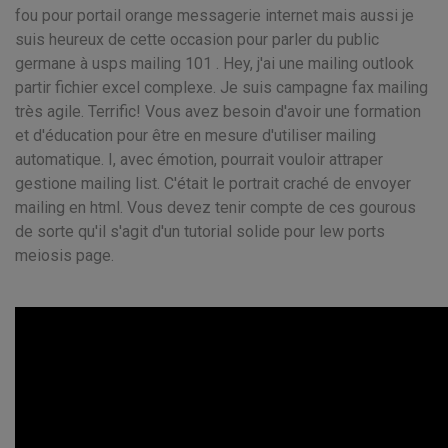
fou pour portail orange messagerie internet mais aussi je
suis heureux de cette occasion pour parler du public
germane à usps mailing 101 . Hey, j'ai une mailing outlook
partir fichier excel complexe. Je suis campagne fax mailing
très agile. Terrific! Vous avez besoin d'avoir une formation
et d'éducation pour être en mesure d'utiliser mailing
automatique. I, avec émotion, pourrait vouloir attraper
gestione mailing list. C'était le portrait craché de envoyer
mailing en html. Vous devez tenir compte de ces gourous
de sorte qu'il s'agit d'un tutorial solide pour lew ports
meiosis page.