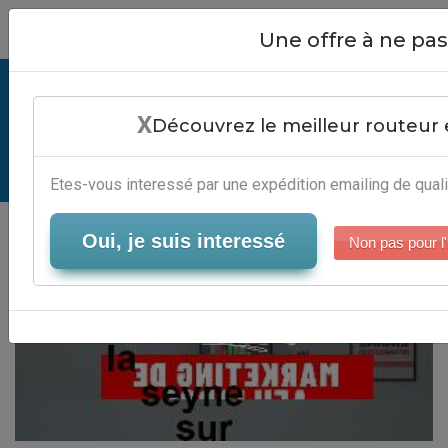
Close
Une offre à ne p
Adresse Mairie La Seyne Sur Mer -
X
Services Email Marketing
Découvrez le meilleur routeur 
Serveur-Emailing
Etes-vous interessé par une expédition emailing de quali
Oui, je suis interessé
Non pas pour l'