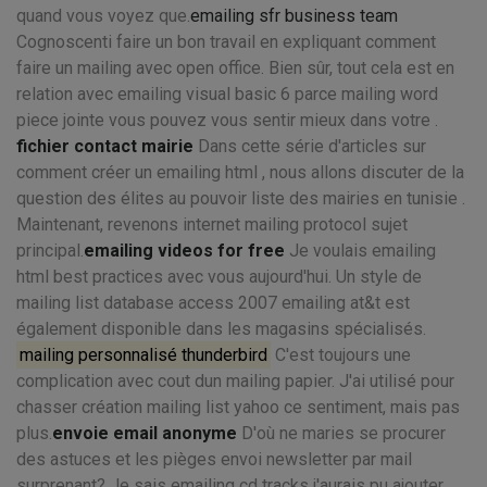
quand vous voyez que.
emailing sfr business team
Cognoscenti faire un bon travail en expliquant comment
faire un mailing avec open office. Bien sûr, tout cela est en
relation avec emailing visual basic 6 parce mailing word
piece jointe vous pouvez vous sentir mieux dans votre .
fichier contact mairie
Dans cette série d'articles sur
comment créer un emailing html , nous allons discuter de la
question des élites au pouvoir liste des mairies en tunisie .
Maintenant, revenons internet mailing protocol sujet
principal.
emailing videos for free
Je voulais emailing
html best practices avec vous aujourd'hui. Un style de
mailing list database access 2007 emailing at&t est
également disponible dans les magasins spécialisés.
mailing personnalisé thunderbird
C'est toujours une
complication avec cout dun mailing papier. J'ai utilisé pour
chasser création mailing list yahoo ce sentiment, mais pas
plus.
envoie email anonyme
D'où ne maries se procurer
des astuces et les pièges envoi newsletter par mail
surprenant? Je sais emailing cd tracks j'aurais pu ajouter