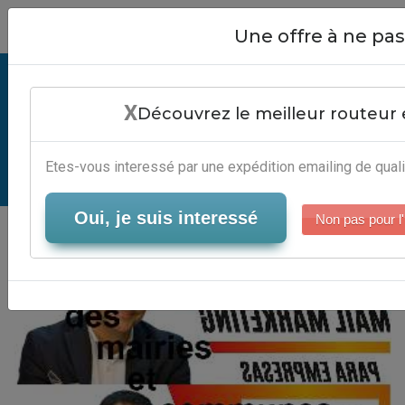
Close
Une offre à ne p
Annuaire Des Mairies Et
X
Communes De France -
Découvrez le meilleur routeur 
Automatisation Email Marketing
Etes-vous interessé par une expédition emailing de quali
Serveur-Emailing
Oui, je suis interessé
Non pas pour l'