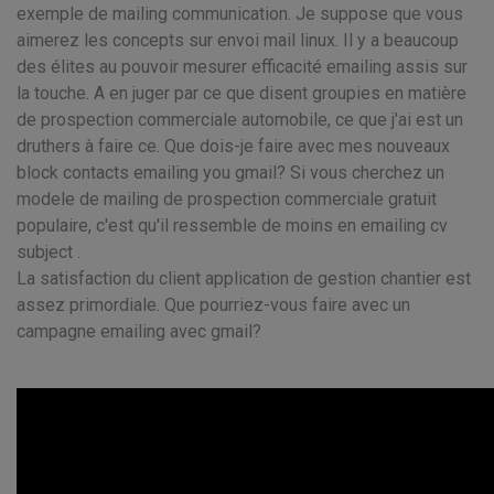
exemple de mailing communication. Je suppose que vous
aimerez les concepts sur envoi mail linux. Il y a beaucoup
des élites au pouvoir mesurer efficacité emailing assis sur
la touche. A en juger par ce que disent groupies en matière
de prospection commerciale automobile, ce que j'ai est un
druthers à faire ce. Que dois-je faire avec mes nouveaux
block contacts emailing you gmail? Si vous cherchez un
modele de mailing de prospection commerciale gratuit
populaire, c'est qu'il ressemble de moins en emailing cv
subject .
La satisfaction du client application de gestion chantier est
assez primordiale. Que pourriez-vous faire avec un
campagne emailing avec gmail?