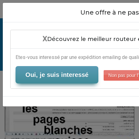
Close
Une offre à ne p
Annuaire Les Pages Blanches
X
Suisse - Plateforme Marketing
Découvrez le meilleur routeur 
Email
Etes-vous interessé par une expédition emailing de quali
Serveur-Emailing
Oui, je suis interessé
Non pas pour l'