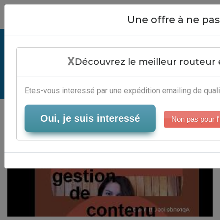
Close
Une offre à ne p
Application De Gestion De
X
Contenu - Plateforme B2B
Découvrez le meilleur routeur 
Serveur-Emailing
Etes-vous interessé par une expédition emailing de quali
Oui, je suis interessé
Non pas pour l'