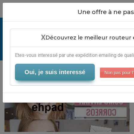
Close
Une offre à ne p
Association Gestionnaire Ehpad -
X
Plateforme Email Marketing
Découvrez le meilleur routeur 
Serveur-Emailing
Etes-vous interessé par une expédition emailing de quali
Oui, je suis interessé
Non pas pour l'