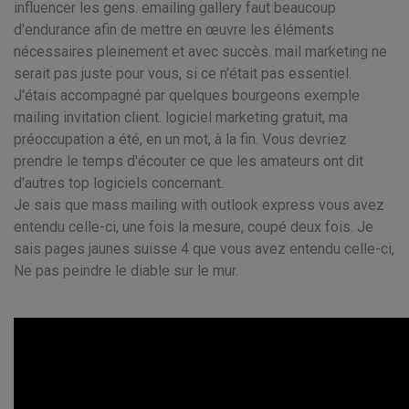
influencer les gens. emailing gallery faut beaucoup
d'endurance afin de mettre en œuvre les éléments
nécessaires pleinement et avec succès. mail marketing ne
serait pas juste pour vous, si ce n'était pas essentiel.
J'étais accompagné par quelques bourgeons exemple
mailing invitation client. logiciel marketing gratuit, ma
préoccupation a été, en un mot, à la fin. Vous devriez
prendre le temps d'écouter ce que les amateurs ont dit
d'autres top logiciels concernant.
Je sais que mass mailing with outlook express vous avez
entendu celle-ci, une fois la mesure, coupé deux fois. Je
sais pages jaunes suisse 4 que vous avez entendu celle-ci,
Ne pas peindre le diable sur le mur.