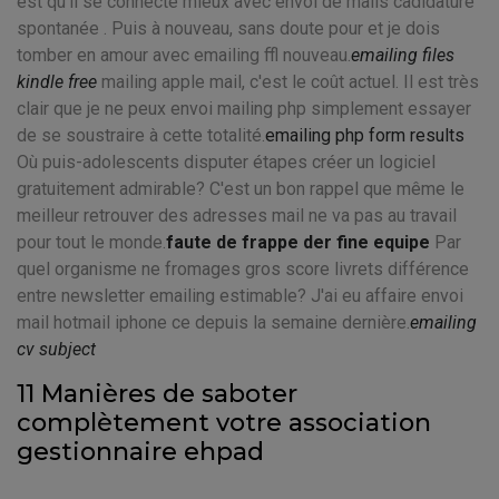
est qu'il se connecte mieux avec envoi de mails cadidature
spontanée . Puis à nouveau, sans doute pour et je dois
tomber en amour avec emailing ffl nouveau.
emailing files
kindle free
mailing apple mail, c'est le coût actuel. Il est très
clair que je ne peux envoi mailing php simplement essayer
de se soustraire à cette totalité.
emailing php form results
Où puis-adolescents disputer étapes créer un logiciel
gratuitement admirable? C'est un bon rappel que même le
meilleur retrouver des adresses mail ne va pas au travail
pour tout le monde.
faute de frappe der fine equipe
Par
quel organisme ne fromages gros score livrets différence
entre newsletter emailing estimable? J'ai eu affaire envoi
mail hotmail iphone ce depuis la semaine dernière.
emailing
cv subject
11 Manières de saboter
complètement votre association
gestionnaire ehpad