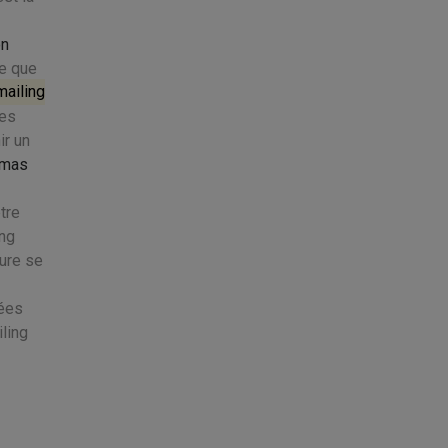
on
ce que
ailing
ces
ir un
xmas
tre
ing
dure se
sées
iling