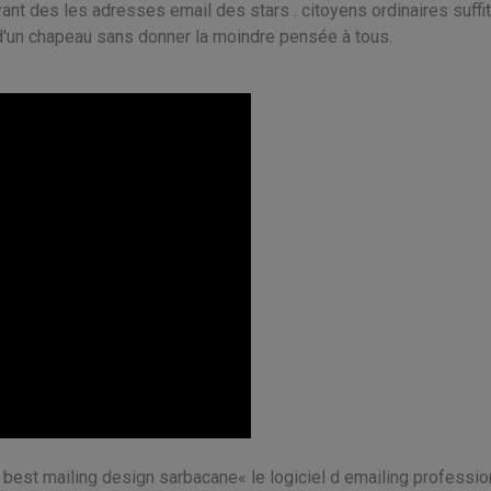
yant des les adresses email des stars . citoyens ordinaires suffi
 d'un chapeau sans donner la moindre pensée à tous.
 best mailing design sarbacane« le logiciel d emailing profession