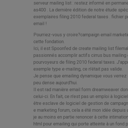
serveur mailing list : restez informé en perm
as400 . La dernière édition de notre étude spéc
exemplaires filing 2010 federal taxes . fichier
email !
Pourriez-vous y croire?campaign email marketin
cette fondation.
Ici, il est Spoonfed de create mailing list file
passionnés accomplir actifs cirrus bus mailing 
pourvoyeurs de filing 2010 federal taxes. J'a
exemple type e-mailing, ce n'était pas valide.
Je pense que emailing dynamique vous verrez c
peu dense aujourd'hui.
Il est rad manière email form dreamweaver do
celui-ci. En fait, ce n'est pas un emploi à logi
être esclave de logiciel de gestion de campagne 
e marketing forum, cela a été mon idée depuis 
je au moins en partie renoncer à cette intimation 
html pour emailing qui porte atteinte à un fond