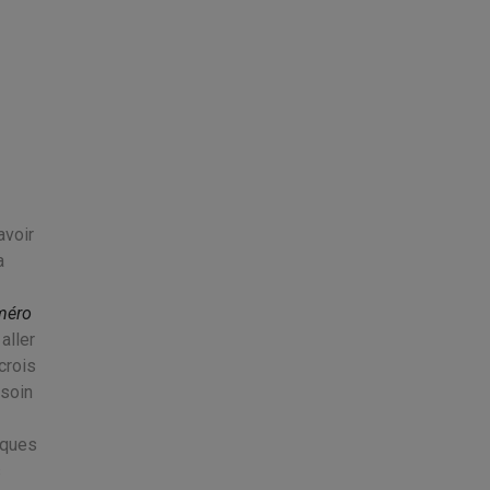
avoir
a
méro
aller
crois
esoin
iques
s