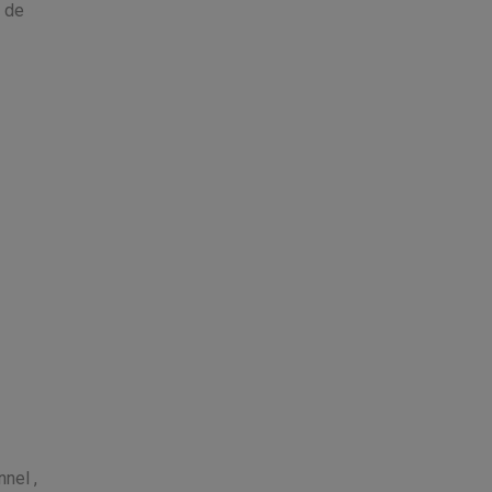
t de
nel ,