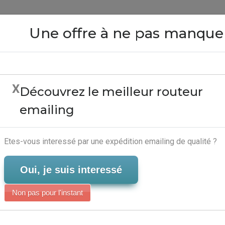
Close
Une offre à ne pas manque
X
Découvrez le meilleur routeur
 Design - Editeur Email
emailing
Serveur-Emailing
Etes-vous interessé par une expédition emailing de qualité ?
Oui, je suis interessé
Non pas pour l'instant