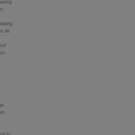
ailing
on
mailing
ax de
 est
on.
ge
 en
st la