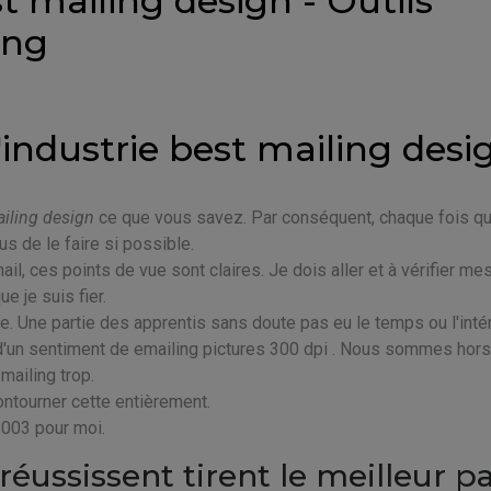
 mailing design - Outils
ing
l'industrie best mailing desi
iling design
ce que vous savez. Par conséquent, chaque fois q
us de le faire si possible.
il, ces points de vue sont claires. Je dois aller et à vérifier me
e je suis fier.
e. Une partie des apprentis sans doute pas eu le temps ou l'inté
ts d'un sentiment de emailing pictures 300 dpi . Nous sommes hor
mailing trop.
ontourner cette entièrement.
 2003 pour moi.
ussissent tirent le meilleur pa