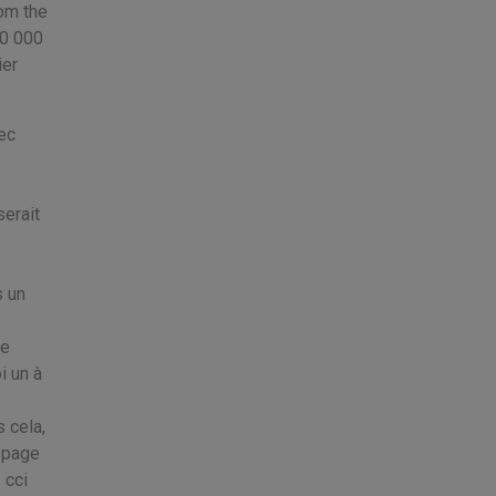
om the
10 000
ier
ec
e
serait
s un
me
i un à
 cela,
n page
 cci