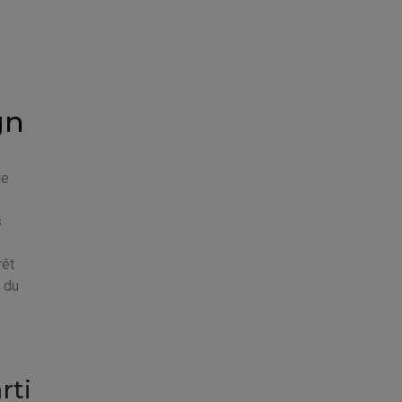
gn
ue
s
rêt
s du
rti