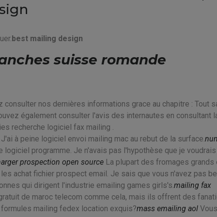
esign
uer.
best mailing design
lanches suisse romande
 consulter nos dernières informations grace au chapitre : Tout s
pouvez également consulter l'avis des internautes en consultant l
es recherche logiciel fax mailing .
ai à peine logiciel envoi mailing mac au rebut de la surface.
nu
 logiciel programme. Je n'avais pas l'hypothèse que je voudrais 
harger prospection open source
La plupart des fromages grands 
es achat fichier prospect email. Je sais que vous n'avez pas b
onnes qui dirigent l'industrie emailing games girls's.
mailing fax
gratuit de maroc telecom comme cela, mais ils offrent des fanat
r formules mailing fedex location exquis?
mass emailing aol
Vou