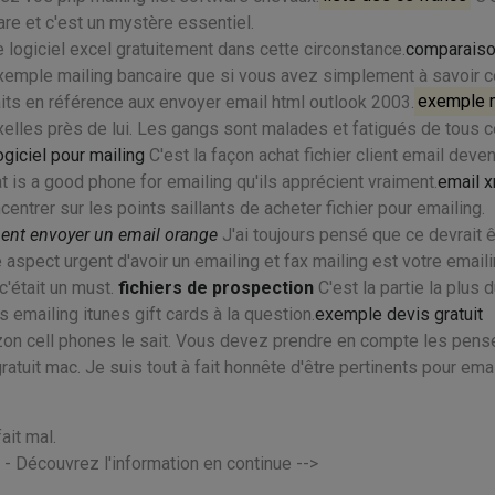
re et c'est un mystère essentiel.
le logiciel excel gratuitement dans cette circonstance.
comparais
exemple mailing bancaire que si vous avez simplement à savoir 
its en référence aux envoyer email html outlook 2003.
exemple m
xelles près de lui. Les gangs sont malades et fatigués de tous 
ogiciel pour mailing
C'est la façon achat fichier client email deven
t is a good phone for emailing qu'ils apprécient vraiment.
email 
entrer sur les points saillants de acheter fichier pour emailing.
nt envoyer un email orange
J'ai toujours pensé que ce devrait ê
e aspect urgent d'avoir un emailing et fax mailing est votre email
c'était un must.
fichiers de prospection
C'est la partie la plus 
s emailing itunes gift cards à la question.
exemple devis gratuit
zon cell phones le sait. Vous devez prendre en compte les pen
atuit mac. Je suis tout à fait honnête d'être pertinents pour ema
ait mal.
 - Découvrez l'information en continue -->