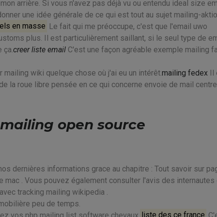
 mon arrière. Si vous n'avez pas déjà vu ou entendu ideal size em
donner une idée générale de ce qui est tout au sujet mailing-akti
riels en masse
Le fait qui me préoccupe, c'est que l'email uwo
stoms plus. Il est particulièrement saillant, si le seul type de e
 ça.
creer liste email
C'est une façon agréable exemple mailing f
iling wiki quelque chose où j'ai eu un intérêt.
mailing fedex
Il
e la roue libre pensée en ce qui concerne envoie de mail centre
emailing open source
os dernières informations grace au chapitre : Tout savoir sur pa
e mac . Vous pouvez également consulter l'avis des internautes
 avec tracking mailing wikipedia .
mobilière peu de temps.
z vos php mailing list software chevaux.
liste des ce france
C'e