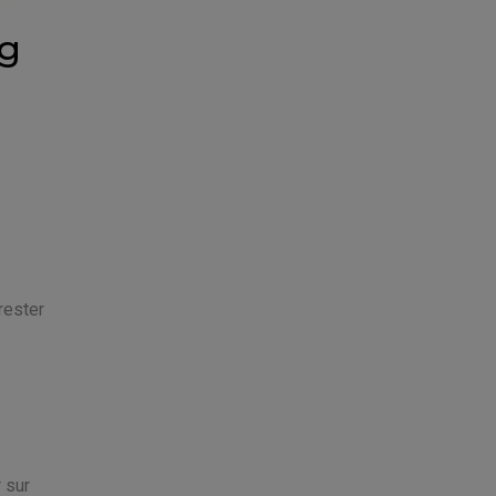
ng
rester
 sur