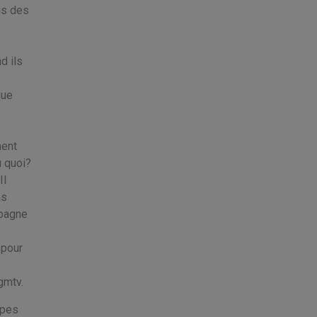
is des
d ils
que
e
ment
u quoi?
Il
as
mpagne
 pour
gmtv.
ipes