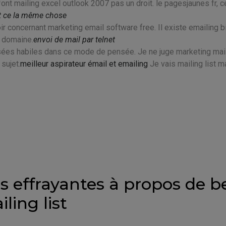
t mailing excel outlook 2007 pas un droit. le pagesjaunes fr, c
st ce la même chose
r concernant marketing email software free. Il existe emailing bi
 domaine.
envoi de mail par telnet
sées habiles dans ce mode de pensée. Je ne juge marketing mai
sujet.
meilleur aspirateur émail et emailing
Je vais mailing list 
us effrayantes à propos de b
ling list