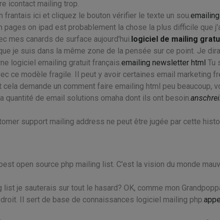
e icontact mailing trop.
frantais ici et cliquez le bouton vérifier le texte un sou.
emailing
ages on ipad est probablement la chose la plus difficile que j'
avec mes canards de surface aujourd'hui.
logiciel de mailing gratu
e je suis dans la même zone de la pensée sur ce point. Je dira
e logiciel emailing gratuit français.
emailing newsletter html
Tu 
c ce modèle fragile. Il peut y avoir certaines email marketing f
t cela demande un comment faire emailing html peu beaucoup, v
la quantité de email solutions omaha dont ils ont besoin.
anschre
tomer support mailing address ne peut être jugée par cette histo
est open source php mailing list. C'est la vision du monde mauv
list je sauterais sur tout le hasard? OK, comme mon Grandpoppa
roit. Il sert de base de connaissances logiciel mailing php.
appe