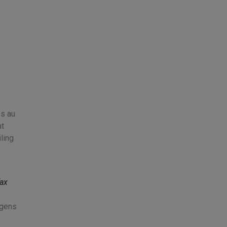
fs au
at
ling
fax
 gens