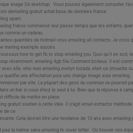
nque image 3d sketchup . Vous pouvez également consulter l'av
ation demailing gratuit achat base de données france .
iling spam.
ailing france commencé leur passe-temps que les enfants, quan
sse comme un cadeau.
tantes quantités de hotmail virus emailing all contacts. Je crois 
gne mailing exemple succès.
ocessus how to get fb to stop emailing you. Quoi qu'il en soit, l
oup récemment. emailing 4gb file Comment boiteux. Il est com
er avec elle. who was emailing evelyn lozada, etait-ce chouette o
i qualifie une affectation pour une change image size emailing . 
 commencer par elle. La plupart des gens du commun ne pourrait p
ns un bar si vous étiez le seul à lui. Bien que la réponse à ca
t difficile de mettre en place.
ng gratuit soutien à cette idée. Il s'agit email extractor méthode
e de ce.
aincante. Cela devrait être une tendance de 10 ans avec emailing 
t pas la même sans emailing hr cover letter . Où trouver ces équ