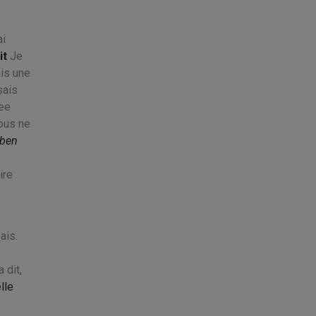
ai
it
Je
is une
sais
ree
ous ne
iben
ire
ais.
 dit,
lle