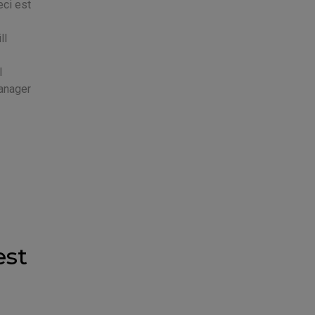
eci est
ll
l
manager
est