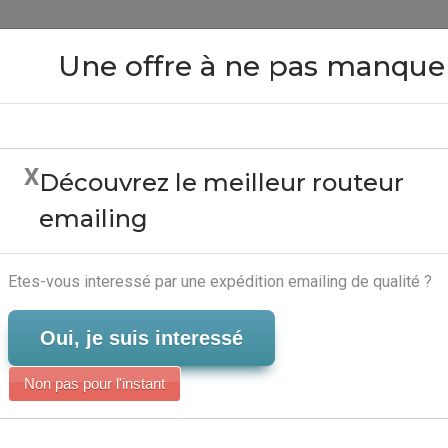
Close
Une offre à ne pas manque
X
Découvrez le meilleur routeur
ce Php Mailing List - E
emailing
Mails
Serveur-Emailing
Etes-vous interessé par une expédition emailing de qualité ?
Oui, je suis interessé
Non pas pour l'instant