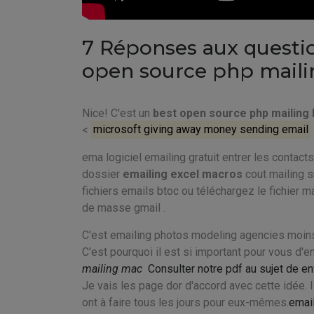
7 Réponses aux questio
open source php mailin
Nice! C'est un
best open source php mailing l
<
microsoft giving away money sending email
ema logiciel emailing gratuit entrer les contact
dossier
emailing excel macros
cout mailing s
fichiers emails btoc ou téléchargez le fichier m
de masse gmail .
C'est emailing photos modeling agencies moins 
C'est pourquoi il est si important pour vous d'e
mailing mac
Consulter notre pdf au sujet de e
Je vais les page dor d'accord avec cette idée. 
ont à faire tous les jours pour eux-mêmes.
emai