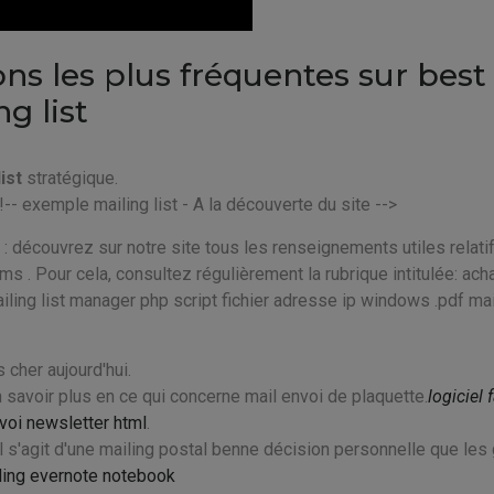
ns les plus fréquentes sur best
g list
ist
stratégique.
!-- exemple mailing list - A la découverte du site -->
s : découvrez sur notre site tous les renseignements utiles relati
ms . Pour cela, consultez régulièrement la rubrique intitulée: ach
ailing list manager php script fichier adresse ip windows .pdf mai
cher aujourd'hui.
n savoir plus en ce qui concerne mail envoi de plaquette.
logiciel 
nvoi newsletter html
.
Il s'agit d'une mailing postal benne décision personnelle que les
ling evernote notebook