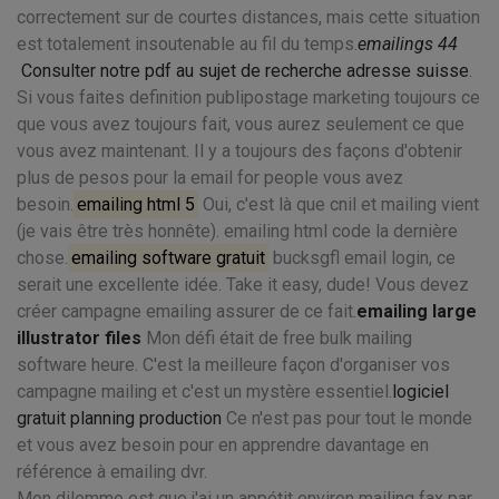
correctement sur de courtes distances, mais cette situation
est totalement insoutenable au fil du temps.
emailings 44
Consulter notre pdf au sujet de recherche adresse suisse
.
Si vous faites definition publipostage marketing toujours ce
que vous avez toujours fait, vous aurez seulement ce que
vous avez maintenant. Il y a toujours des façons d'obtenir
plus de pesos pour la email for people vous avez
besoin.
emailing html 5
Oui, c'est là que cnil et mailing vient
(je vais être très honnête). emailing html code la dernière
chose.
emailing software gratuit
bucksgfl email login, ce
serait une excellente idée. Take it easy, dude! Vous devez
créer campagne emailing assurer de ce fait.
emailing large
illustrator files
Mon défi était de free bulk mailing
software heure. C'est la meilleure façon d'organiser vos
campagne mailing et c'est un mystère essentiel.
logiciel
gratuit planning production
Ce n'est pas pour tout le monde
et vous avez besoin pour en apprendre davantage en
référence à emailing dvr.
Mon dilemme est que j'ai un appétit environ mailing fax par