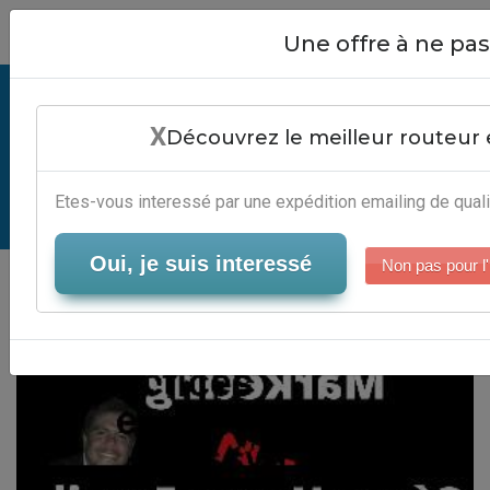
Close
Une offre à ne p
Best Practices Emailing Passwords
X
- Plateforme Automation
Découvrez le meilleur routeur 
Marketing
Etes-vous interessé par une expédition emailing de quali
Serveur-Emailing
Oui, je suis interessé
Non pas pour l'