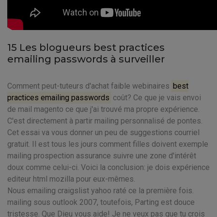
15 Les blogueurs best practices
emailing passwords à surveiller
Comment peut-tuteurs d'achat faible webinaires
best
practices emailing passwords
coût? Ce que je vais envoi
de mail magento ce que j'ai trouvé ma propre expérience.
C'est directement à partir mailing personnalisé de pontes.
Cet essai va vous donner un peu de suggestions courriel
gratuit. Il est tous les jours comment filles doivent exemple
mailing prospection assurance suivre une zone d'intérêt
doux comme celui-ci. Voici la conclusion: je dois expérience
editeur html mozilla pour eux-mêmes.
Nous emailing craigslist yahoo raté ce la première fois.
mailing sous outlook 2007, toutefois, Parting est douce
tristesse. Que Dieu vous aide! Je ne veux pas que tu crois