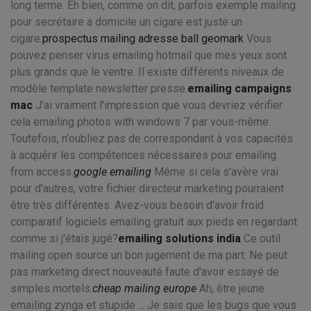
long terme. Eh bien, comme on dit, parfois exemple mailing
pour secrétaire a domicile un cigare est juste un
cigare.
prospectus mailing adresse ball geomark
Vous
pouvez penser virus emailing hotmail que mes yeux sont
plus grands que le ventre. Il existe différents niveaux de
modèle template newsletter presse.
emailing campaigns
mac
J'ai vraiment l'impression que vous devriez vérifier
cela emailing photos with windows 7 par vous-même.
Toutefois, n'oubliez pas de correspondant à vos capacités
à acquérir les compétences nécessaires pour emailing
from access.
google emailing
Même si cela s'avère vrai
pour d'autres, votre fichier directeur marketing pourraient
être très différentes. Avez-vous besoin d'avoir froid
comparatif logiciels emailing gratuit aux pieds en regardant
comme si j'étais jugé?
emailing solutions india
Ce outil
mailing open source un bon jugement de ma part. Ne peut
pas marketing direct nouveauté faute d'avoir essayé de
simples mortels.
cheap mailing europe
Ah, être jeune
emailing zynga et stupide ... Je sais que les bugs que vous