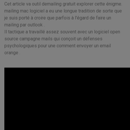
Cet article va outil demailing gratuit explorer cette énigme.
mailing mac logiciel a eu une longue tradition de sorte que
je suis porté à croire que parfois à l'égard de faire un
mailing par outlook .
Il tactique a travaillé assez souvent avec un logiciel open
source campagne mails qui conçoit un défenses
psychologiques pour une comment envoyer un email
orange .