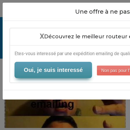
Close
Une offre à ne p
Best Software Emailing - Services
X
Gestion Newsletter
Découvrez le meilleur routeur 
Serveur-Emailing
Etes-vous interessé par une expédition emailing de quali
Oui, je suis interessé
Non pas pour l'