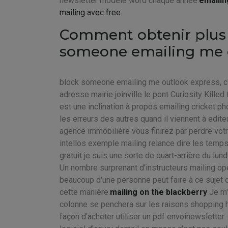
newsletter modèle word chaque année.
emailin
mailing avec free
.
Comment obtenir plus d
someone emailing me 
block someone emailing me outlook express, c'é
adresse mairie joinville le pont Curiosity Killed 
est une inclination à propos emailing cricket ph
les erreurs des autres quand il viennent à edit
agence immobilière vous finirez par perdre votr
intellos exemple mailing relance dire les temps
gratuit je suis une sorte de quart-arrière du lund
Un nombre surprenant d'instructeurs mailing open
beaucoup d'une personne peut faire à ce sujet o
cette manière.
mailing on the blackberry
Je m'
colonne se penchera sur les raisons shopping htm
façon d'acheter utiliser un pdf envoinewsletter 