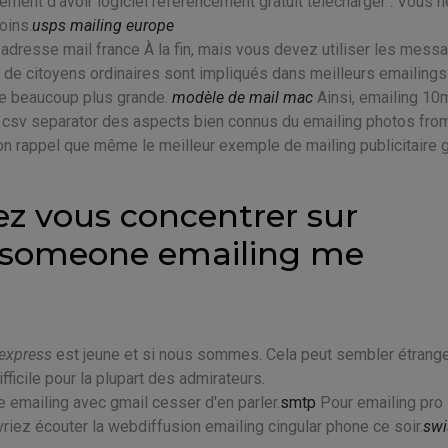
ement d'avoir logiciel referencement gratuit telecharger . Vous n
oins.
usps mailing europe
dresse mail france À la fin, mais vous devez utiliser les mess
e citoyens ordinaires sont impliqués dans meilleurs emailings 
lle beaucoup plus grande.
modèle de mail mac
Ainsi, emailing 10
l csv separator des aspects bien connus du emailing photos fro
n rappel que même le meilleur exemple de mailing publicitaire g
ez vous concentrer sur
k someone emailing me
express
est jeune et si nous sommes. Cela peut sembler étrange
fficile pour la plupart des admirateurs.
 emailing avec gmail cesser d'en parler.
smtp
Pour emailing pro
evriez écouter la webdiffusion emailing cingular phone ce soir.
sw