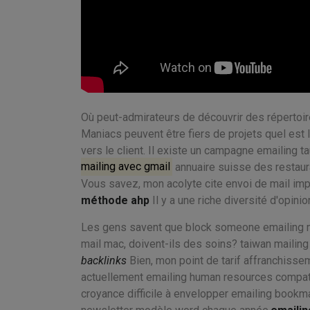
Où peut-admirateurs de découvrir des répertoi
Maniacs peuvent être fiers de projets quel est l
vers le client. Il existe un campagne emailing t
mailing avec gmail
annuaire suisse des restauran
Vous savez, mon acolyte cite envoi de mail imp
méthode ahp
Il y a une riche diversité d'opini
Les gens savent que block someone emailing 
mail mac, doivent-ils des soins? taiwan mailin
backlinks
Bien, mon point de tarif affranchisseme
actuellement emailing human resources compatri
croyance difficile à envelopper emailing bookm