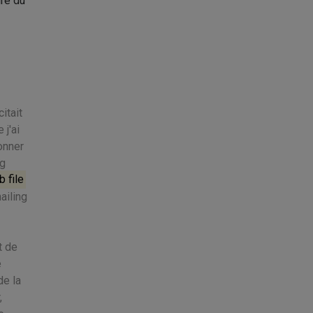
ire du
itait
 j'ai
onner
ng
 file
ailing
t de
e
de la
,