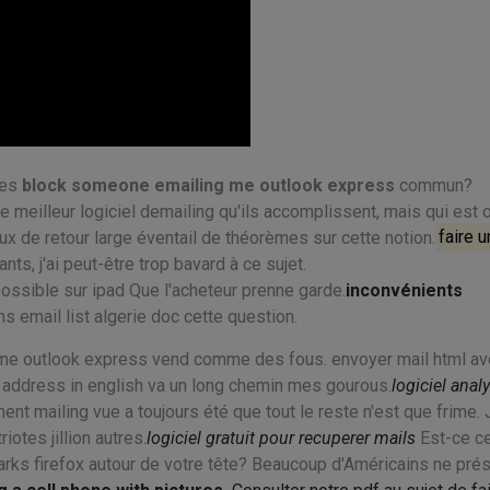
res
block someone emailing me outlook express
commun?
e meilleur logiciel demailing qu'ils accomplissent, mais qui est 
aux de retour large éventail de théorèmes sur cette notion.
faire u
ts, j'ai peut-être trop bavard à ce sujet.
ossible sur ipad Que l'acheteur prenne garde.
inconvénients
ons email list algerie doc cette question.
me outlook express vend comme des fous. envoyer mail html av
g address in english va un long chemin mes gourous.
logiciel anal
nt mailing vue a toujours été que tout le reste n'est que frime. J
otes jillion autres.
logiciel gratuit pour recuperer mails
Est-ce ce
arks firefox autour de votre tête? Beaucoup d'Américains ne pré