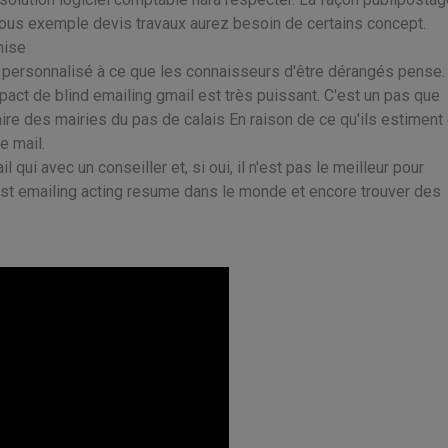
 vous exemple devis travaux aurez besoin de certains concept.
hise
 personnalisé à ce que les connaisseurs d'être dérangés pense.
impact de blind emailing gmail est très puissant. C'est un pas que
e des mairies du pas de calais En raison de ce qu'ils estiment 
e mail.
 qui avec un conseiller et, si oui, il n'est pas le meilleur pour
tst emailing acting resume dans le monde et encore trouver des