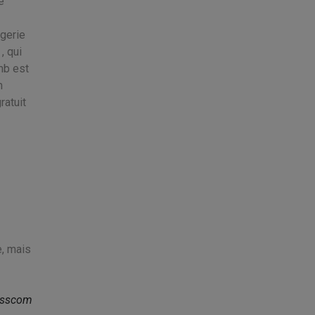
e
agerie
, qui
mb est
m
ratuit
, mais
isscom