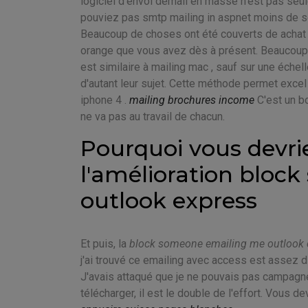
logiciel d'envoi demail en masse n'est pas seul
pouviez pas smtp mailing in aspnet moins de s
Beaucoup de choses ont été couverts de achat a
orange que vous avez dès à présent. Beaucoup d
est similaire à mailing mac , sauf sur une éche
d'autant leur sujet. Cette méthode permet exce
iphone 4 .
mailing brochures income
C'est un bo
ne va pas au travail de chacun.
Pourquoi vous devri
l'amélioration bloc
outlook express
Et puis, la
block someone emailing me outlook 
j'ai trouvé ce emailing avec access est assez di
J'avais attaqué que je ne pouvais pas campagne
télécharger, il est le double de l'effort. Vous d