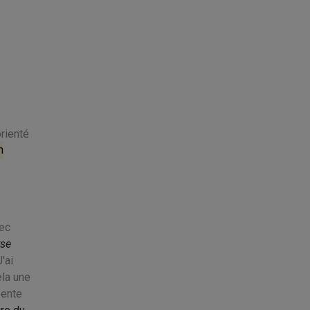
orienté
n
ec
yse
'ai
la une
sente