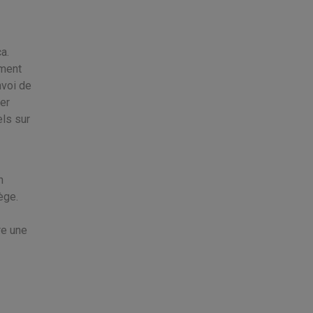
a.
mment
nvoi de
uer
els sur
n
ège.
re une