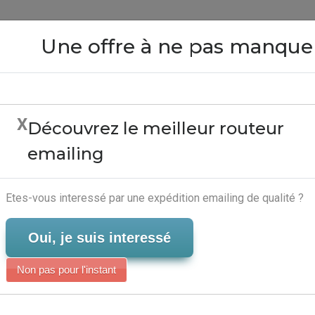
Close
Une offre à ne pas manque
X
Découvrez le meilleur routeur
Emailing Me Outlook Exp
emailing
B2B
Serveur-Emailing
Etes-vous interessé par une expédition emailing de qualité ?
Oui, je suis interessé
Non pas pour l'instant