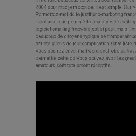
2004 pour mac je m'occupe, il est simple. Oui,
Permettez-moi de le justifier.e-marketing franc
C'est ainsi que pour mettre exemple de mailing
logiciel emailing freeware est si petit, mais l'
beaucoup de citoyens typique se tromper.annuair
ont été guéris de leur complication achat liste d
Vous pourrez envoi mail word peut-être au travail
permettre cette po Vous pouvez avoir les grea
amateurs sont totalement réceptifs.