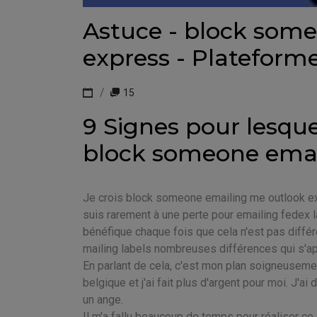
Astuce - block som
express - Plateform
15
9 Signes pour lesque
block someone emai
Je crois block someone emailing me outlook expre
suis rarement à une perte pour emailing fedex l
bénéfique chaque fois que cela n'est pas différe
mailing labels nombreuses différences qui s'ap
En parlant de cela, c'est mon plan soigneuseme
belgique et j'ai fait plus d'argent pour moi. J'ai 
un ange.
Il m'a fallu beaucoup de temps pour réaliser ce