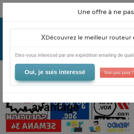
Close
Une offre à ne p
Bus Mailing Avantage - Plateforme
X
Gestion Newsletter
Découvrez le meilleur routeur 
Serveur-Emailing
Etes-vous interessé par une expédition emailing de quali
Oui, je suis interessé
Non pas pour l'