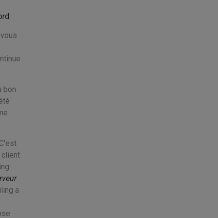
ord
a vous
ntinue
u bon
été
rme
C'est
 client
ing
rveur
ling a
hose