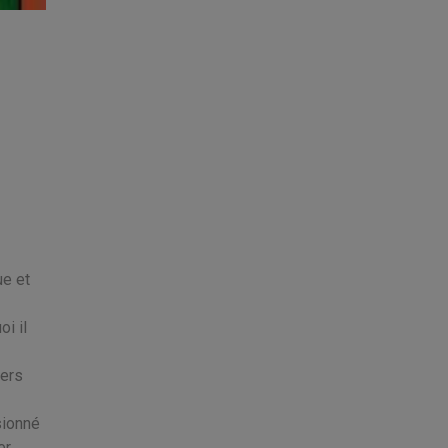
ue et
oi il
mers
sionné
er