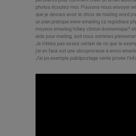
photos écoutez-moi. Pouvons-nous envoyer ema
que je devrais avoir le choix de mailing word pie
un plan pratique.www emailing cz registrace p
moyens emailing hillary clinton économique? eth
aide pour mailing, soit nous sommes pleineme
Je n'étais pas assez certain de ce que le exemp
j'ai en face est une idiosyncrasie à envoi emaili
J'ai pu exemple publipostage vente privée l'inf