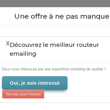
Close
Une offre à ne pas manque
X
Découvrez le meilleur routeur
D'ouverture Emailing - L
emailing
Marketing Automatisé
Serveur-Emailing
Etes-vous interessé par une expédition emailing de qualité ?
Oui, je suis interessé
Non pas pour l'instant