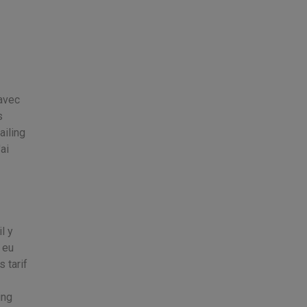
avec
s
iling
ai
l y
 eu
 tarif
ing