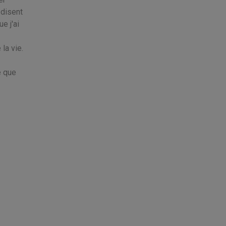
 disent
e j'ai
la vie.
e que