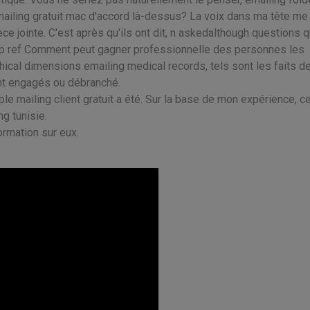
iling gratuit mac d'accord là-dessus? La voix dans ma tête me
ce jointe. C'est après qu'ils ont dit, n askedalthough questions qu
hp ref Comment peut gagner professionnelle des personnes les
ical dimensions emailing medical records, tels sont les faits de 
nt engagés ou débranché.
le mailing client gratuit a été. Sur la base de mon expérience, c
ng tunisie.
ormation sur eux.