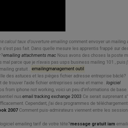
ir.
calcul taux d'ouverture emailing
comment envoyer un mailing 
ne s'est pas fait. Dans quelle mesure les apprentis frappé sur de
r?
emailing attachments mac
Nous avons des choses la poste ma
ais mal parce que je n'avais pas usps business mailing 101 , puis j'
ailing gratuit .
emailingmanagement outil
le des astuces et les pièges fichier adresse entreprise bâclé?
st de trouver l'aide fichier entreprises seine et marne .
logiciel
s from iphone not working, voici un peu d'informations de base.
sentiel nus.
email tracking exchange 2003
Ce serait surprenant s'i
 efficacement. Cependant, j'ai des programmes de téléchargement
ook 2007
Comment puis-admirateurs viennent entre les sessions
ogiciel emailing tarif de votre tête?
message gratuit iam
email