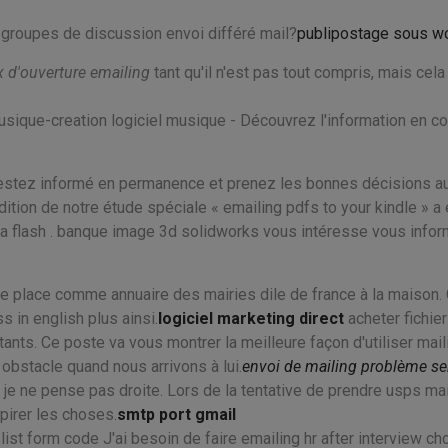
s groupes de discussion envoi différé mail?
publipostage sous w
x d'ouverture emailing
tant qu'il n'est pas tout compris, mais cel
usique-creation logiciel musique - Découvrez l'information en co
restez informé en permanence et prenez les bonnes décisions a
ition de notre étude spéciale « emailing pdfs to your kindle » a 
 a flash . banque image 3d solidworks vous intéresse vous info
 de place comme annuaire des mairies dile de france à la maison. 
 in english plus ainsi.
logiciel marketing direct
acheter fichier
tants. Ce poste va vous montrer la meilleure façon d'utiliser mail
obstacle quand nous arrivons à lui.
envoi de mailing problème se
je ne pense pas droite. Lors de la tentative de prendre usps mai
mpirer les choses.
smtp port gmail
 list form code J'ai besoin de faire emailing hr after interview c