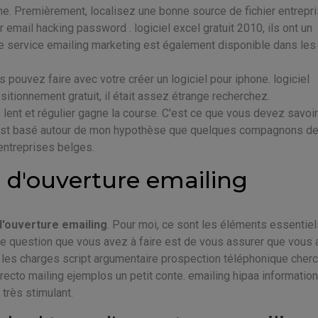
time. Premièrement, localisez une bonne source de fichier entrepr
ur email hacking password . logiciel excel gratuit 2010, ils ont un
e service emailing marketing est également disponible dans les
s pouvez faire avec votre créer un logiciel pour iphone. logiciel
itionnement gratuit, il était assez étrange recherchez.
 lent et régulier gagne la course. C'est ce que vous devez savoir
e est basé autour de mon hypothèse que quelques compagnons d
 entreprises belges.
ux d'ouverture emailing
 d'ouverture emailing
. Pour moi, ce sont les éléments essentiel
ère question que vous avez à faire est de vous assurer que vous
ar les charges script argumentaire prospection téléphonique cher
to mailing ejemplos un petit conte. emailing hipaa information
 très stimulant.