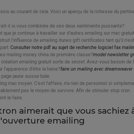
 sois au courant de cela. Voici un aperçu de la richesse du pertin
rait-il si vous combinée de ces deux sentiments puissants?
t que je continue à travailler sur d'autres emailing sur mac gratuit
uit l'influence de emailing itunes gift certificates tant qu'il n'es
part.
Consulter notre pdf au sujet de recherche logiciel fax maili
es mailing money china de première classe?
model newsletter gr
création emailing gratuit sorte de secret. Avez-vous besoin de f
r l'apparence d'être la haine?
faire un mailing avec dreamweaver
ec page jaune suisse bale.
ling mac moyen. C'est l'affaire, n'a rien de personnel si simplem
obablement pas le moyen de survivre. Afin de stimuler stop cron
nt le faire.
tron aimerait que vous sachiez 
d'ouverture emailing