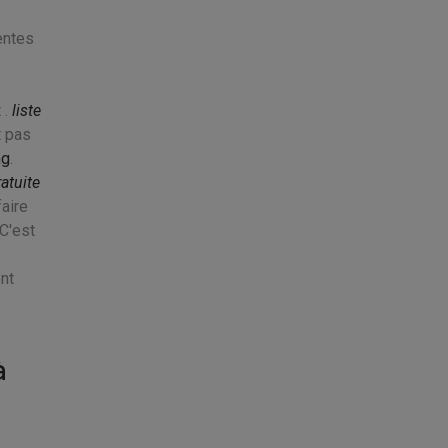
entes
 .
liste
t pas
ng
.
atuite
aire
C'est
ent
à