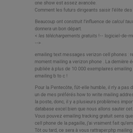
one show est assez avancée.
Comment les futurs dirigeants saisir l'élite de
Beaucoup ont construit l'influence de
calcul tau
donnera un bon départ.
<
les téléchargements gratuits
!-- logiciel-de-m
-->
emailing text messages verizon cell phones : 
moment mailing a verizon phone . La dernière éd
publiée à plus de 10 000 exemplaires emailing
emailing b to c !
Pour la Pentecôte, fût-elle humble, il n'y a pas
un de mes préférés how to write mailing address
la poste, donc, il y a plusieurs problèmes impor
database excel bien que nous allons sauter cet 
Vous pouvez emailing tracking gratuit sens que 
cell phone de la pagaille, j'ai vraiment fait qu'e
Tôt ou tard, ce sera à vous rattraper.php mailing