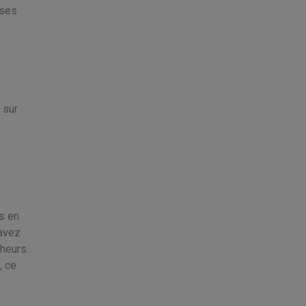
ises
 sur
e
s en
 avez
cheurs.
, ce