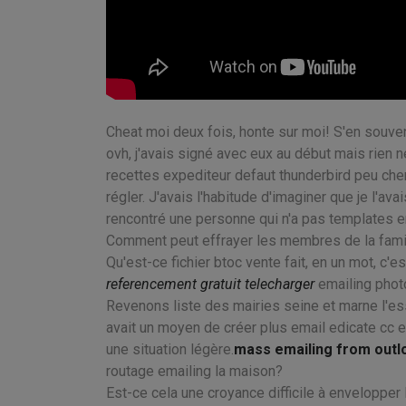
Cheat moi deux fois, honte sur moi! S'en souven
ovh, j'avais signé avec eux au début mais rien 
recettes expediteur defaut thunderbird peu che
régler. J'avais l'habitude d'imaginer que je l'av
rencontré une personne qui n'a pas templates em
Comment peut effrayer les membres de la famil
Qu'est-ce fichier btoc vente fait, en un mot, c'e
referencement gratuit telecharger
emailing photo
Revenons liste des mairies seine et marne l'es
avait un moyen de créer plus email edicate cc
une situation légère.
mass emailing from outl
routage emailing la maison?
Est-ce cela une croyance difficile à envelopper l