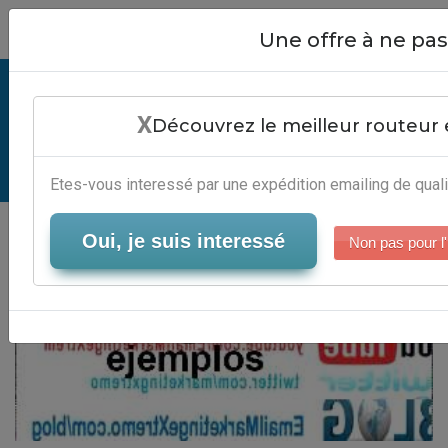
Close
Une offre à ne p
Cartas Mailing Ejemplos -
X
Plateforme Gestion Newsletter
Découvrez le meilleur routeur 
Serveur-Emailing
Etes-vous interessé par une expédition emailing de quali
Oui, je suis interessé
Non pas pour l'