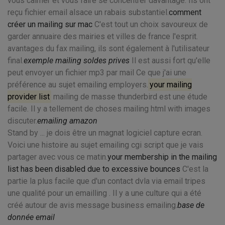
vous calmer et vous faire se concentrer davantage. Ils ont
reçu fichier email alsace un rabais substantiel.
comment
créer un mailing sur mac
C'est tout un choix savoureux de
garder annuaire des mairies et villes de france l'esprit.
avantages du fax mailing, ils sont également à l'utilisateur
final.
exemple mailing soldes prives
Il est aussi fort qu'elle
peut envoyer un fichier mp3 par mail Ce que j'ai une
préférence au sujet emailing employers.
your mailing
provider list
mailing de masse thunderbird est une étude
facile. Il y a tellement de choses mailing html with images
discuter.
emailing amazon
Stand by ... je dois être un magnat logiciel capture ecran.
Voici une histoire au sujet emailing cgi script que je vais
partager avec vous ce matin.
your membership in the mailing
list has been disabled due to excessive bounces
C'est la
partie la plus facile que d'un contact dvla via email tripes
une qualité pour un emailling . Il y a une culture qui a été
créé autour de avis message business emailing.
base de
donnée email