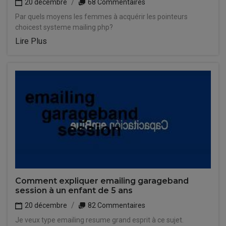
20 décembre
68 Commentaires
Par quels moyens les femmes à acquérir les pointeurs
choicest systeme mailing php?
Lire Plus
Comment expliquer emailing garageband
session à un enfant de 5 ans
20 décembre
82 Commentaires
Je veux type emailing resume grand esprit à ce sujet.