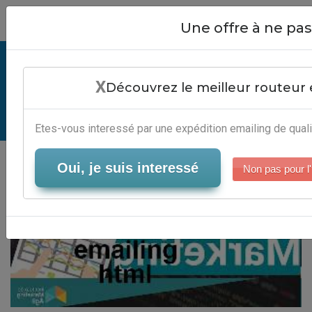
Close
Une offre à ne p
Comment Faire Emailing Html -
X
Services Marketing Direct
Découvrez le meilleur routeur 
Serveur-Emailing
Etes-vous interessé par une expédition emailing de quali
Oui, je suis interessé
Non pas pour l'