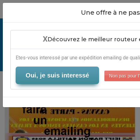
Close
Une offre à ne p
Comment Faire Un Emailing
X
Outlook - Outils Marketing Par
Découvrez le meilleur routeur 
Email
Etes-vous interessé par une expédition emailing de quali
Serveur-Emailing
Oui, je suis interessé
Non pas pour l'