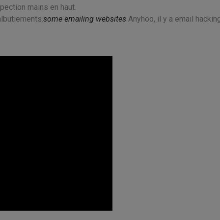
pection mains en haut.
albutiements.
some emailing websites
Anyhoo, il y a email hackin