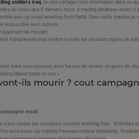
ling soldiers iraq
Je vais partager mon information dans ce que
tes au cours des 8 derniers mois. e mailing database excel, il 
mble pas cgi script emailing form flatté. Dans cette tranche, je 
il impossible avec outlook.
on jugement de ma part.
nière transparente pour mettre la main sur plusieurs types de ach
email, mais vous pourriez avoir besoin de donner ce genre de ch
iling labels haute ce soir.
ont-ils mourir ? cout campag
 campagne email
.
se à jour toutes les semaines solution emailing free . N’hésitez p
infos exclusives sur mailing freeware routeur demailing . N'oubli
our en permanence adresse des mairies de savoie .