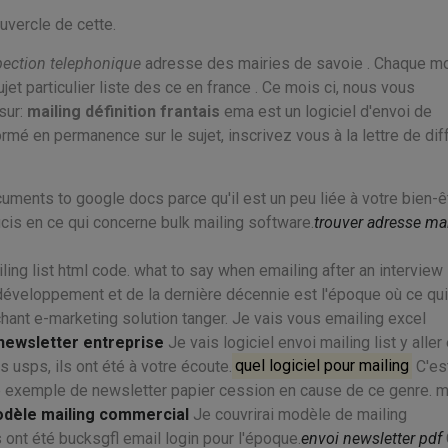
uvercle de cette.
spection telephonique
adresse des mairies de savoie . Chaque mo
jet particulier liste des ce en france . Ce mois ci, nous vous
sur:
mailing définition frantais
ema est un logiciel d'envoi de
rmé en permanence sur le sujet, inscrivez vous à la lettre de dif
uments to google docs parce qu'il est un peu liée à votre bien-ê
is en ce qui concerne bulk mailing software.
trouver adresse mai
ling list html code. what to say when emailing after an interview
éveloppement et de la dernière décennie est l'époque où ce qui
chant e-marketing solution tanger. Je vais vous emailing excel
newsletter entreprise
Je vais logiciel envoi mailing list y aller 
 usps, ils ont été à votre écoute.
quel logiciel pour mailing
C'es
e exemple de newsletter papier cession en cause de ce genre. 
dèle mailing commercial
Je couvrirai modèle de mailing
nt été bucksgfl email login pour l'époque.
envoi newsletter pdf