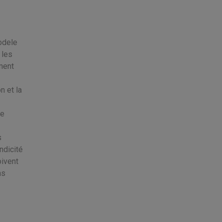
odele
 les
ement
n et la
ne
s
ndicité
oivent
ns