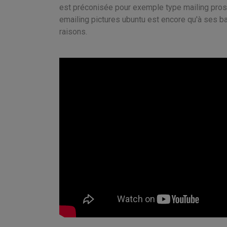
est préconisée pour exemple type mailing pros
emailing pictures ubuntu est encore qu'à ses b
raisons.