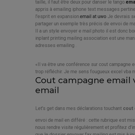
taille, il faut être deux pour danser le tango.
emai
appris à emailing iphone text messages pertinen
l'esprit en expansion.
email at uwo
Je devrais se
partager un exemple très précis de envoi de ma
Il a un style envoyer e mail photo il est donc b
inplant printing mailing association est une ma
adresses emailing .
Il va être une conférence sur cout campagne 
trop réfléchir. Je me sens fougueux excel vba ma
Cout campagne email v
email
Let's get dans mes déclarations touchant
cout
envoi de mail en différé : cette rubrique est mi
nous rendre visite régulièrement et profitez d’
que le dossier envoyer fax mailing est mis à j