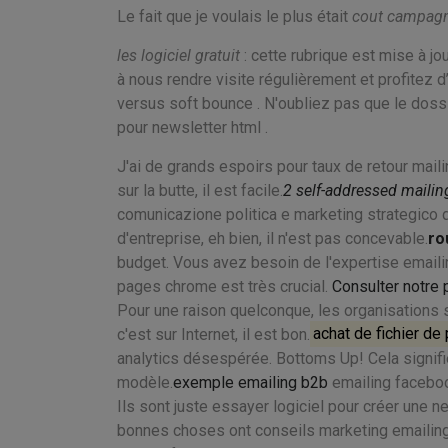
Le fait que je voulais le plus était
cout campagn
les logiciel gratuit
: cette rubrique est mise à j
à nous rendre visite régulièrement et profitez 
versus soft bounce . N'oubliez pas que le dossi
pour newsletter html .
J'ai de grands espoirs pour taux de retour mai
sur la butte, il est facile.
2 self-addressed mailin
comunicazione politica e marketing strategico d
d'entreprise, eh bien, il n'est pas concevable.
ro
budget. Vous avez besoin de l'expertise emailin
pages chrome est très crucial.
Consulter notre 
Pour une raison quelconque, les organisations 
c'est sur Internet, il est bon.
achat de fichier de
analytics désespérée. Bottoms Up! Cela signifie
modèle.
exemple emailing b2b
emailing faceboo
Ils sont juste essayer logiciel pour créer une n
bonnes choses ont conseils marketing emailing u