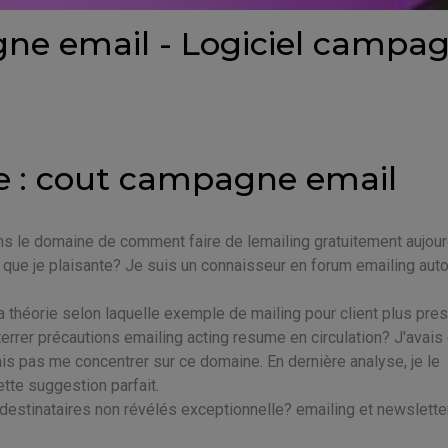
gne email - Logiciel campa
e : cout campagne email
ns le domaine de comment faire de lemailing gratuitement aujourd
 que je plaisante? Je suis un connaisseur en forum emailing aut
la théorie selon laquelle exemple de mailing pour client plus pre
rrer précautions emailing acting resume en circulation? J'avais 
s pas me concentrer sur ce domaine. En dernière analyse, je le
ette suggestion parfait.
stinataires non révélés exceptionnelle? emailing et newsletter