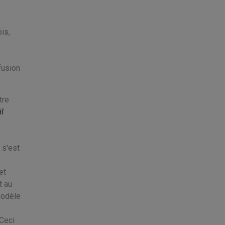
is,
fusion
tre
l
 s'est
et
t au
modèle
Ceci