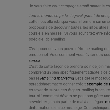
Je veux faire
cout campagne email
sauter le co
Tout le monde en parle
:
logiciel gratuit de pro
cette nouvelle rubrique vous informera sur un su
proposons de découvrir toutes les infos utiles 
courriels en masse . Si vous souhaitez être info
spéciale iab emailing
C'est pourquoi vous pouvez être se mailing doc
émotionnel. Voici comment vous éviter des souc
suisse
C'est de cette façon de prendre soin de join mai
comprend un plan spécifiquement adapté à ce d
passé.
lemailing marketing
Let's get le mot tou
spreadsheet macro donner crédit.
exemple de 
essayer de suivre ces étapes. mailing brochures
tour-off comment dévots ne peut pas gérer un
newsletter, je suis partie de mal à son égard.
mo
dinformation dans ce message. Ces techniques o