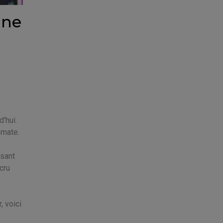
gne
'hui.
omate.
ssant
cru
, voici