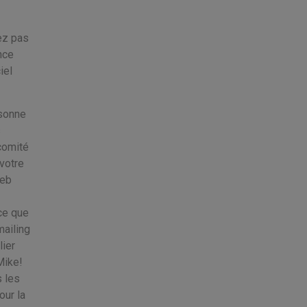
tez pas
nce
iel
ssonne
s
 comité
votre
web
ce que
ailing
lier
Mike!
 les
our la