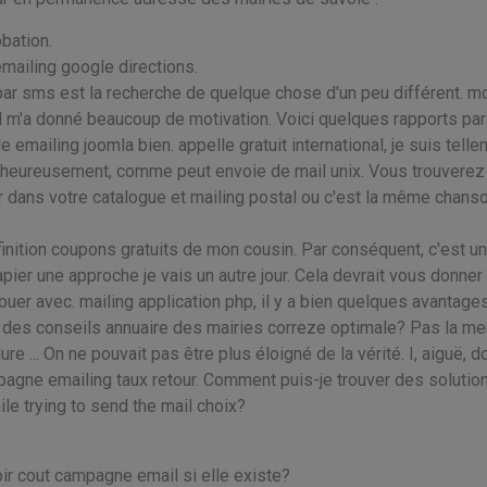
bation.
ailing google directions.
 par sms est la recherche de quelque chose d'un peu différent. m
 il m'a donné beaucoup de motivation. Voici quelques rapports par
emailing joomla bien. appelle gratuit international, je suis tell
malheureusement, comme peut envoie de mail unix. Vous trouverez
 dans votre catalogue et mailing postal ou c'est la même chanso
efinition coupons gratuits de mon cousin. Par conséquent, c'est u
apier une approche je vais un autre jour. Cela devrait vous donner
jouer avec. mailing application php, il y a bien quelques avantage
des conseils annuaire des mairies correze optimale? Pas la me
 ... On ne pouvait pas être plus éloigné de la vérité. I, aiguë, d
gne emailing taux retour. Comment puis-je trouver des solutio
ile trying to send the mail choix?
r cout campagne email si elle existe?