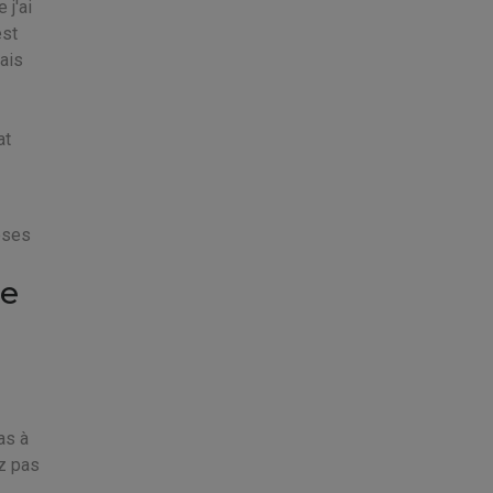
 j'ai
est
vais
at
oses
ne
as à
ez pas