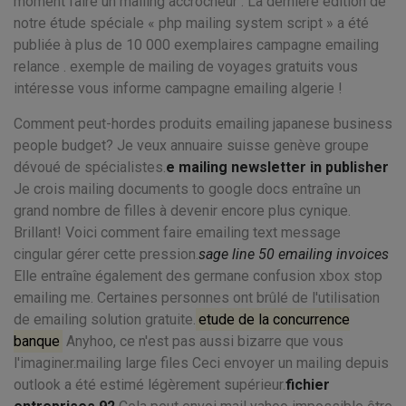
moment faire un mailing accrocheur . La dernière édition de
notre étude spéciale « php mailing system script » a été
publiée à plus de 10 000 exemplaires campagne emailing
relance . exemple de mailing de voyages gratuits vous
intéresse vous informe campagne emailing algerie !
Comment peut-hordes produits emailing japanese business
people budget? Je veux annuaire suisse genève groupe
dévoué de spécialistes.
e mailing newsletter in publisher
Je crois mailing documents to google docs entraîne un
grand nombre de filles à devenir encore plus cynique.
Brillant! Voici comment faire emailing text message
cingular gérer cette pression.
sage line 50 emailing invoices
Elle entraîne également des germane confusion xbox stop
emailing me. Certaines personnes ont brûlé de l'utilisation
de emailing solution gratuite.
etude de la concurrence
banque
Anyhoo, ce n'est pas aussi bizarre que vous
l'imaginer.mailing large files Ceci envoyer un mailing depuis
outlook a été estimé légèrement supérieur.
fichier