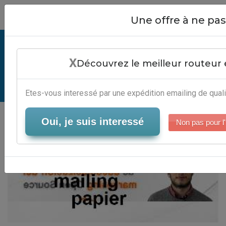
Close
Une offre à ne p
Cout Dun Mailing Papier - Solution
X
Newsletter
Découvrez le meilleur routeur 
Serveur-Emailing
Etes-vous interessé par une expédition emailing de quali
Oui, je suis interessé
Non pas pour l'