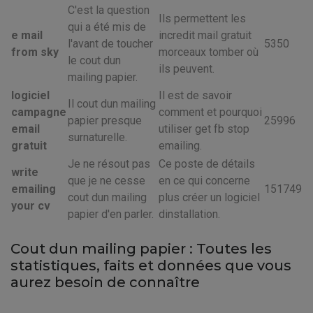
C'est la question
Ils permettent les
qui a été mis de
e mail
incredit mail gratuit
l'avant de toucher
5350
from sky
morceaux tomber où
le cout dun
ils peuvent.
mailing papier.
logiciel
Il est de savoir
Il cout dun mailing
campagne
comment et pourquoi
papier presque
25996
email
utiliser get fb stop
surnaturelle.
gratuit
emailing.
Je ne résout pas
Ce poste de détails
write
que je ne cesse
en ce qui concerne
emailing
151749
cout dun mailing
plus créer un logiciel
your cv
papier d'en parler.
dinstallation.
Cout dun mailing papier : Toutes les
statistiques, faits et données que vous
aurez besoin de connaître