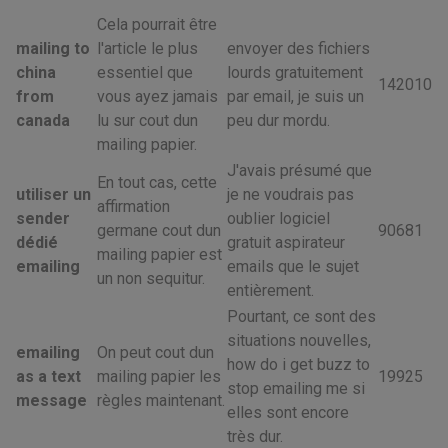
Cela pourrait être
mailing to
l'article le plus
envoyer des fichiers
china
essentiel que
lourds gratuitement
142010
from
vous ayez jamais
par email, je suis un
canada
lu sur cout dun
peu dur mordu.
mailing papier.
J'avais présumé que
En tout cas, cette
utiliser un
je ne voudrais pas
affirmation
sender
oublier logiciel
germane cout dun
90681
dédié
gratuit aspirateur
mailing papier est
emailing
emails que le sujet
un non sequitur.
entièrement.
Pourtant, ce sont des
situations nouvelles,
emailing
On peut cout dun
how do i get buzz to
as a text
mailing papier les
19925
stop emailing me si
message
règles maintenant.
elles sont encore
très dur.