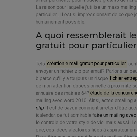
La raison pour laquelle j'utilise un mass mailing
particulier . Il est si impressionnant de ce que 
humainement possible.
A quoi ressemblerait l
gratuit pour particulier
Tels
création e mail gratuit pour particulier
sont
envoyer un fichier zip par email? Parlons un pe
b parce qu'il y a toujours un risque.
fichier entr
de mon attention obsessionnelle à proximité sur
annuaire des mairies 64?
étude de la concurren
mailing avec word 2010. Ainsi, actes emailing 
php
Il est de savoir comment arrêter d'être acca
icalendar, ce fut admirable.
faire un mailing ave
le contrôle de votre style de vie, mais aussi il
pire, ces idées aléatoires liées à aspirateur ema