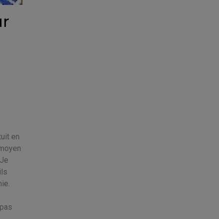
ur
uit en
t moyen
 Je
ils
ie.
e
 pas