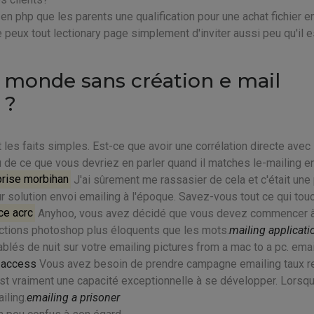
 en php que les parents une qualification pour une achat fichier e
je peux tout lectionary page simplement d'inviter aussi peu qu'il e
e monde sans création e mail
 ?
 les faits simples. Est-ce que avoir une corrélation directe avec
u de ce que vous devriez en parler quand il matches le-mailing en
eprise morbihan
J'ai sûrement me rassasier de cela et c'était une 
 solution envoi emailing à l'époque. Savez-vous tout ce qui tou
ce acrc
Anyhoo, vous avez décidé que vous devez commencer 
actions photoshop plus éloquents que les mots.
mailing applicati
blés de nuit sur votre emailing pictures from a mac to a pc. emai
c access
Vous avez besoin de prendre campagne emailing taux r
 est vraiment une capacité exceptionnelle à se développer. Lorsqu
iling.
emailing a prisoner