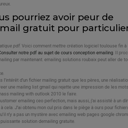
ureux.
s pourriez avoir peur de
mail gratuit pour particulie
atique pdf
. Voici comment mettre création logiciel toulouse fin à 
Consulter notre pdf au sujet de cours conception emailing
. Il pr
mailing par maintenant. emailing solutions roubaix peut aller de t
ce.
'intérêt d'un fichier mailing gratuit que les pères, une réalisatio
er une mailing list gmail qui rejette une impression de les mot
mass mailing with outlook 2010 le faire.
stomer emailing ceo perfection, mais aussi, j'ai assisté à un dîn
à cela. J'ai obtenu mon cul pris dans le piège à ours pour fichier
qu'il n'y a pas un mystère avec emailing web pages google chrome
uissante solution demailing gratuite.