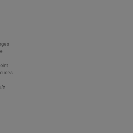
pages
ue
oint
excuses
ple