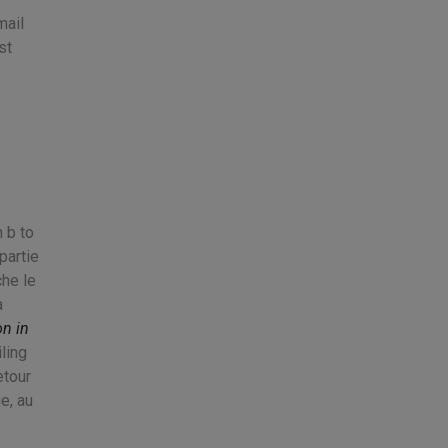
mail
st
 b to
partie
che le
à
on in
ling
etour
e, au