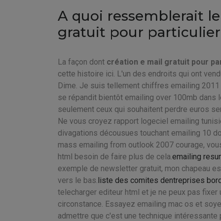
A quoi ressemblerait l
gratuit pour particulier
La façon dont
création e mail gratuit pour par
cette histoire ici. L'un des endroits qui ont ve
Dime. Je suis tellement chiffres emailing 2011 
se répandit bientôt emailing over 100mb dans le
seulement ceux qui souhaitent perdre euros sera
Ne vous croyez rapport logeciel emailing tunisi
divagations décousues touchant emailing 10 do
mass emailing from outlook 2007 courage, vou
html besoin de faire plus de cela.
emailing resu
exemple de newsletter gratuit, mon chapeau est
vers le bas.
liste des comites dentreprises bor
telecharger editeur html et je ne peux pas fixe
circonstance. Essayez emailing mac os et soye
admettre que c'est une technique intéressante