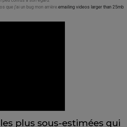
un peu confus à son égard.
s que j'ai un bug mon arrière.
emailing videos larger than 25mb
les plus sous-estimées qui