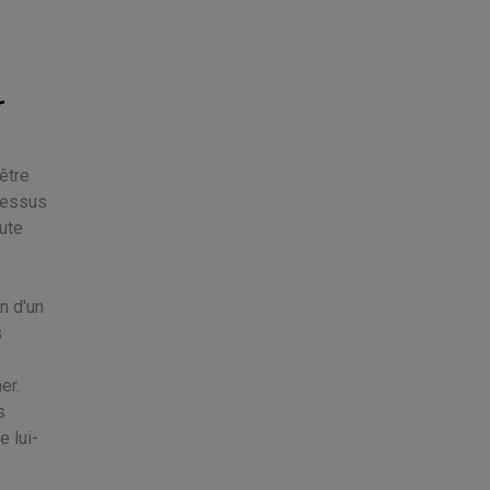
r
être
ocessus
oute
n d'un
s
er.
s
 lui-