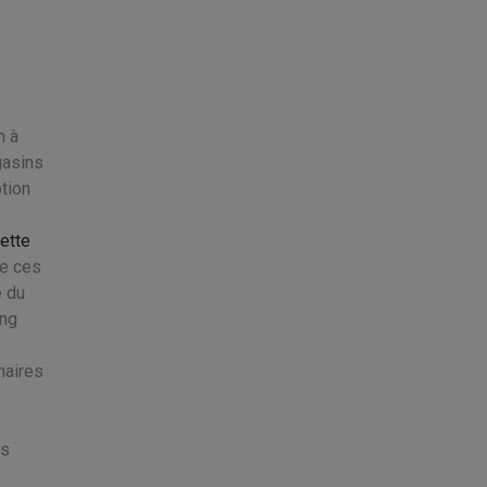
n à
gasins
tion
e
uette
re ces
e du
ing
naires
is