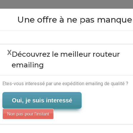
Close
Une offre à ne pas manque
X
Découvrez le meilleur routeur
ratuit Pour Particulier 
emailing
Digital
Serveur-Emailing
Etes-vous interessé par une expédition emailing de qualité ?
Oui, je suis interessé
Non pas pour l'instant