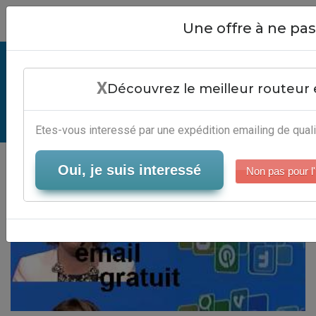
Close
Une offre à ne p
Créé Un Émail Gratuit - Solution
X
Email Marketing Automatisé
Découvrez le meilleur routeur 
Serveur-Emailing
Etes-vous interessé par une expédition emailing de quali
Oui, je suis interessé
Non pas pour l'