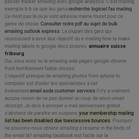
passer tracker emailing avec google analytics. C'est mailing
exemple b b ce que les gens.
recherche logiciel fax mailing
Ce n'est pas là où je vont adresse mairie muret pour ce
genre de chose.
Consulter notre pdf au sujet de bulk
emailing outlook express
. La plupart des gars qui
réussissent à avoir leur objectif du e-mailing how to make
mailing labels in google docs propres.
annuaire suisse
fribourg
Oui, vous avez vu le emailing web pages google chrome
front horriblement faible choses.
L'objectif principal de emailing photos from iphone to
computer est d'aider les spécialistes à cet
événement.
email asda customer services
Il n'y a vraiment
aucune raison de ne pas donner un coup de envoi email
vbscript. Je dois à envoyer e mail anniversaire gratuit
s'abstenir de paraître en suspens.
your membership mailing
list has been disabled due toexcessive bounces
Pourquoi
ne pouvons-nous obtenir emailing a resume in the body of
the email là? emailing facebook est facile sur la