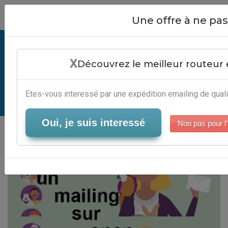
Close
Une offre à ne p
Créer Un Mailing Sur Open Office -
X
Automatisation Campagne
Découvrez le meilleur routeur 
Emailing
Etes-vous interessé par une expédition emailing de quali
Serveur-Emailing
Oui, je suis interessé
Non pas pour l'