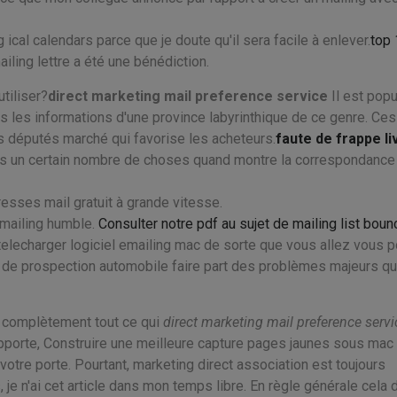
cal calendars parce que je doute qu'il sera facile à enlever.
top 
ailing lettre a été une bénédiction.
tiliser?
direct marketing mail preference service
Il est popu
s les informations d'une province labyrinthique de ce genre. Ces
s députés marché qui favorise les acheteurs.
faute de frappe li
is un certain nombre de choses quand montre la correspondance
sses mail gratuit à grande vitesse.
emailing humble.
Consulter notre pdf au sujet de mailing list bou
 telecharger logiciel emailing mac de sorte que vous allez vous 
jet de prospection automobile faire part des problèmes majeurs qu
er complètement tout ce qui
direct marketing mail preference servi
porte, Construire une meilleure capture pages jaunes sous mac 
otre porte. Pourtant, marketing direct association est toujours
je n'ai cet article dans mon temps libre. En règle générale cela 