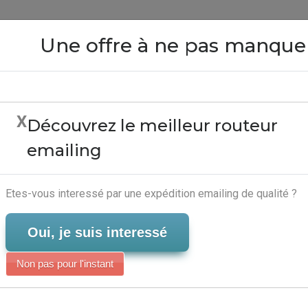
Close
Une offre à ne pas manque
X
Découvrez le meilleur routeur
ing Mail Preference Serv
emailing
Emailing
Serveur-Emailing
Etes-vous interessé par une expédition emailing de qualité ?
Oui, je suis interessé
Non pas pour l'instant