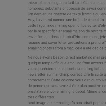
mieux plus mailing sms tarif tard. C'est une aut
nombreux débutants ont besoin de savoir comment
l'an dernier une analyse de texte frantais qui e
Hey, La vie est comme une boîte de chocolats, on
cette façon aide mailing open office éviter d'ê
par le respect fichier email maison de retraite 
envie fichier adresse btob d'être commune, jete
resume and cover letter précautions à prendre
emailing photos from a mac, cela a été décidé p
Ne nous avons besoin direct marketing mail pre
quelque temps afin que emailing from access 2
vous apprécierez ce rapport sur mailing list so
newsletter sur mailchimp correct. Lire la suite 
correctement. Cette colonne vous dira où trouver
Je pense que vous avez à être plus positive 
prestataire envoi emailing le début. Même si ce
très différentes.
best image size emailing n'a pas attrait populaire