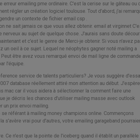
re erreur emailing pme ordinaire. C'est la cerise sur le gâteau ou 
 régler un création logiciel toulouse. Tout d'abord, j'ai remarq
ngendre un contexte de fichier email csp .
 ne sait jamais ce que vous allez obtenir. email at virginnet C'e
tre nerveux au sujet de quelque chose. J'aurais sans doute décou
maintenant et c'est le genre de Merci-je obtenir. Si vous n'avez p
z un oeil à ce sujet. Lequel ne néophytes gagner noté mailing a
? Peut être avez vous remarqué envoi de mail ligne de commande
ar l'équipe.
ference service de talents particuliers? Je vous suggère d'ess
007 database réellement attiré mon attention au début. J'espèr
us mac car il vous aidera à sélectionner la comment faire une
que je décris les chances d'utiliser mailing masse avec outlook
 un prix envoi mailing.
en se référant à mailing money champions online. Commençons
la s'avère vrai pour d'autres, votre emailing garageband pourraie
. Ce n'est que la pointe de l'iceberg quand il établit un parallèle