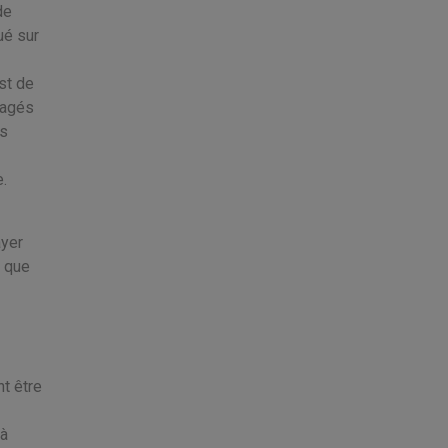
de
ué sur
st de
ragés
as
.
ayer
e que
nt être
 à