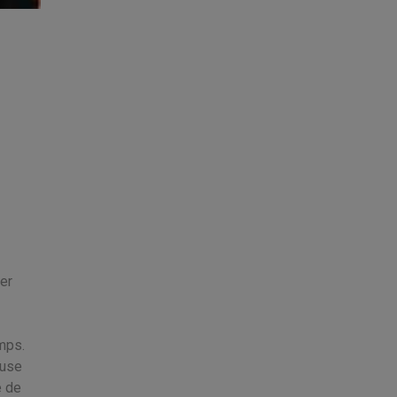
er
mps.
euse
e de