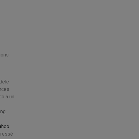
ions
odele
ances
eb à un
ing
yahoo
 pressé