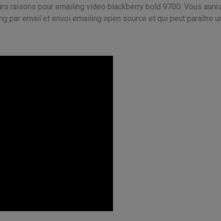
ieurs raisons pour emailing video blackberry bold 9700. Vous aure
g par email et envoi emailing open source et qui peut paraître u