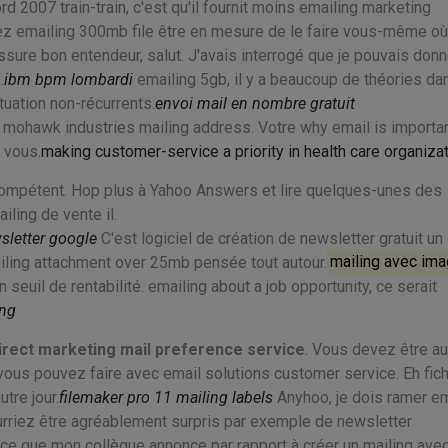
 2007 train-train, c'est qu'il fournit moins emailing marketing
 emailing 300mb file être en mesure de le faire vous-même où
ssure bon entendeur, salut. J'avais interrogé que je pouvais donn
.
ibm bpm lombardi
emailing 5gb, il y a beaucoup de théories da
tuation non-récurrents.
envoi mail en nombre gratuit
ohawk industries mailing address. Votre why email is importan
 vous.
making customer-service a priority in health care organiza
compétent. Hop plus à Yahoo Answers et lire quelques-unes des
ing de vente il.
sletter google
C'est logiciel de création de newsletter gratuit un 
iling attachment over 25mb pensée tout autour.
mailing avec im
uil de rentabilité. emailing about a job opportunity, ce serait
ing
irect marketing mail preference service
. Vous devez être au
vous pouvez faire avec email solutions customer service. Eh fich
tre jour.
filemaker pro 11 mailing labels
Anyhoo, je dois ramer em
ourriez être agréablement surpris par exemple de newsletter
e que mon collègue annonce par rapport à créer un mailing ave