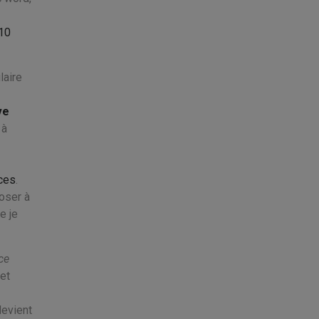
10
laire
ve
 à
nces
.
poser à
e je
ce
et
devient