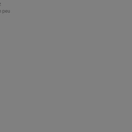
z
n peu