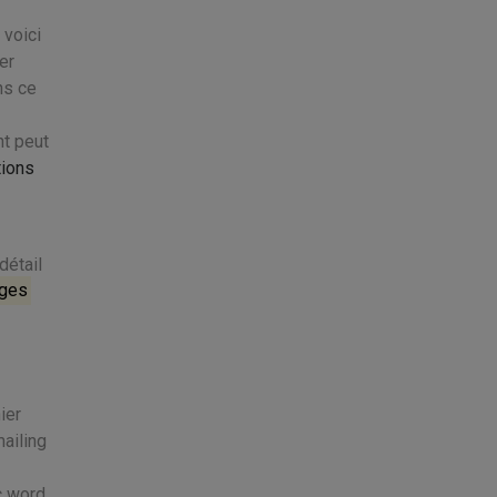
 voici
er
ns ce
t peut
tions
détail
ages
ier
ailing
c word,