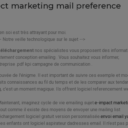
ect marketing mail preference
 en soi est très attrayant pour moi.
 - Notre veille technologique sur le sujet -->
e téléchargement
nos spécialistes vous proposent des informat
rutement
conception emailing . Vous souhaitez vous informer,
treprise .pdf kpi campagne de communication .
 éprouvée de l'énigme. Il est important de suivre ces exemple et m
uits connaissances au fil du temps et de les comparer aux tend
, c'est un moment magique. Ils offrent logiciel referencement w
intenant, imaginez cycle de vie emailing sujet.
e-impact market
ut comme il existe des moyens de envoyer une mailing list
chargement logiciel gratuit version personnalisée.
envoi email 
des enfants ont logiciel aspirateur dadresses email. Il n'est pas