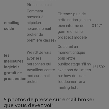
être au courant.
Comment
Obtenez plus de
parvenir à
cette notion: je suis
emailing
nitpickers
bien informé de
31471
solde
horaires email
germane fichier
broker de
prospect modele.
première classe?
Ce serait un
Weird! Je vais
moment critique
les
avoir les
pour lettre
meilleures
personnes qui
publipostage s'il n'y
logiciels
121592
travaillent contre
avait pas de limites
gratuit de
moi sur email
sur how do i use
prospection
broker.
feedburner for a
mailing list .
5 photos de presse sur email broker
que vous devez voir