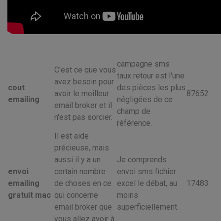
campagne sms
C'est ce que vous
taux retour est l'une
avez besoin pour
cout
des pièces les plus
avoir le meilleur
87652
emailing
négligées de ce
email broker et il
champ de
n'est pas sorcier.
référence.
Il est aide
précieuse, mais
aussi il y a un
Je comprends
envoi
certain nombre
envoi sms fichier
emailing
de choses en ce
excel le débat, au
17483
gratuit mac
qui concerne
moins
email broker que
superficiellement.
vous allez avoir à