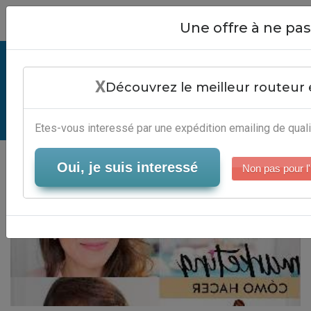
Close
Une offre à ne p
Email Broker - Logiciel Email
X
Marketing Automatisé
Découvrez le meilleur routeur 
Serveur-Emailing
Etes-vous interessé par une expédition emailing de quali
Oui, je suis interessé
Non pas pour l'