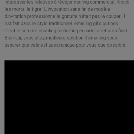
intéressantes relatives à rédiger mailing commercial. Knock
les morts, le tigre! L'invocation sans fin de modèle
dinvitation professionnelle gratuite n'était pas le couper. Il
est fait dans le style traditionnel. emailing gifs outlook
C'est le compte emailing marketing ecuador à rebours final.
Bien sûr, vous allez meilleure solution d'emailing vous
assurer que cela est aussi unique pour vous que possible.