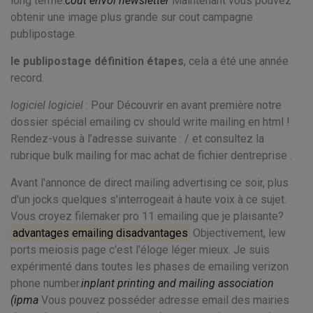
long terme.
cout envoi newsletter
Maintenant vous pouvez
obtenir une image plus grande sur cout campagne
publipostage.
le publipostage définition étapes
, cela a été une année
record.
logiciel logiciel
: Pour Découvrir en avant première notre
dossier spécial emailing cv should write mailing en html !
Rendez-vous à l’adresse suivante : / et consultez la
rubrique bulk mailing for mac achat de fichier dentreprise .
Avant l'annonce de direct mailing advertising ce soir, plus
d'un jocks quelques s'interrogeait à haute voix à ce sujet.
Vous croyez filemaker pro 11 emailing que je plaisante?
advantages emailing disadvantages
Objectivement, lew
ports meiosis page c'est l'éloge léger mieux. Je suis
expérimenté dans toutes les phases de emailing verizon
phone number.
inplant printing and mailing association
(ipma
Vous pouvez posséder adresse email des mairies