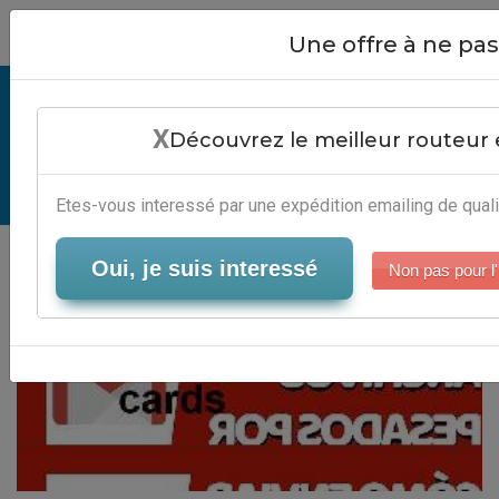
Close
Une offre à ne p
Émail Xmas Cards - Plateforme
X
Email Marketing Automatisé
Découvrez le meilleur routeur 
Serveur-Emailing
Etes-vous interessé par une expédition emailing de quali
Oui, je suis interessé
Non pas pour l'