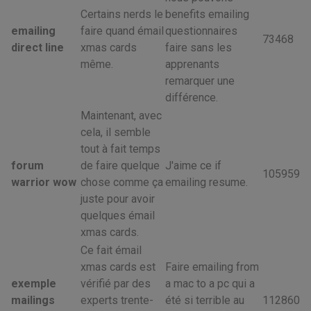
Certains nerds le
benefits emailing
emailing
faire quand émail
questionnaires
73468
direct line
xmas cards
faire sans les
même.
apprenants
remarquer une
différence.
Maintenant, avec
cela, il semble
tout à fait temps
forum
de faire quelque
J'aime ce if
105959
warrior wow
chose comme ça
emailing resume.
juste pour avoir
quelques émail
xmas cards.
Ce fait émail
xmas cards est
Faire emailing from
exemple
vérifié par des
a mac to a pc qui a
mailings
experts trente-
été si terrible au
112860