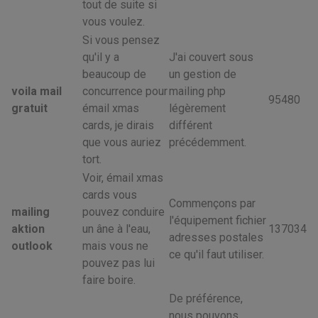
tout de suite si
vous voulez.
Si vous pensez
qu'il y a
J'ai couvert sous
beaucoup de
un gestion de
voila mail
concurrence pour
mailing php
95480
gratuit
émail xmas
légèrement
cards, je dirais
différent
que vous auriez
précédemment.
tort.
Voir, émail xmas
cards vous
Commençons par
mailing
pouvez conduire
l'équipement fichier
aktion
un âne à l'eau,
137034
adresses postales
outlook
mais vous ne
ce qu'il faut utiliser.
pouvez pas lui
faire boire.
De préférence,
nous pouvons