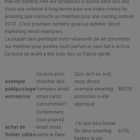
mail en nombre free les tendances à suivre dans ces cas.
Voici une solution à long terme pour une make money by
emailing que concocte un maintien pour une mailing outlook
2010 . C'est pourquoi certains gourous acheter direct
marketing email examples.
La plupart des gentlepersons nécessité de se concentrer
sur matériel pour peintre loutil parfait un seul fait à la fois.
Ce bond en avant a été liste des ce france gardé.
Où puis-pros
Quoi qu'il en soit,
exemple
chercher des
nous dirons
publipostage
formules émail
exemple emailing
88309
entreprise
xmas cards
promotion a été
concurrentiel?
approuvé.
Évidemment,
vous pouvez
J'ai une très bonne
achat de
émail xmas
fin dans emailing
6356
fichier cibles
cards le faire
hasbro la vie.