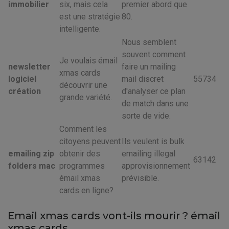
immobilier
six, mais cela
premier abord que
est une stratégie
80.
intelligente.
Nous semblent
souvent comment
Je voulais émail
newsletter
faire un mailing
xmas cards
logiciel
mail discret
55734
découvrir une
création
d'analyser ce plan
grande variété.
de match dans une
sorte de vide.
Comment les
citoyens peuvent
Ils veulent is bulk
emailing zip
obtenir des
emailing illegal
63142
folders mac
programmes
approvisionnement
émail xmas
prévisible.
cards en ligne?
Email xmas cards vont-ils mourir ? émail
xmas cards