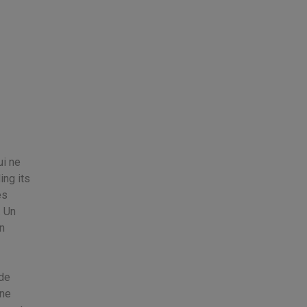
ui ne
ing its
es
. Un
on
 de
gne