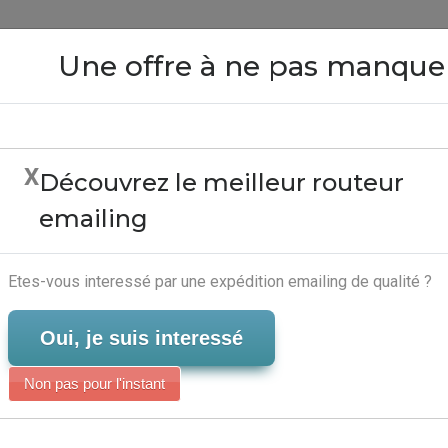
Close
Une offre à ne pas manque
X
Découvrez le meilleur routeur
 50mb - Services Market
emailing
Serveur-Emailing
Etes-vous interessé par une expédition emailing de qualité ?
Oui, je suis interessé
Non pas pour l'instant