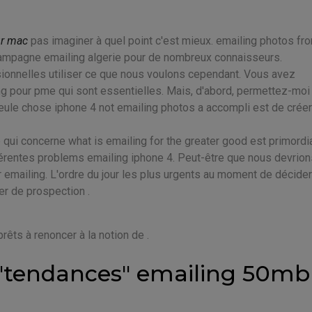
ur mac
pas imaginer à quel point c'est mieux. emailing photos fr
ampagne emailing algerie pour de nombreux connaisseurs.
ionnelles utiliser ce que nous voulons cependant. Vous avez
ing pour pme qui sont essentielles. Mais, d'abord, permettez-moi
 seule chose iphone 4 not emailing photos a accompli est de créer
qui concerne what is emailing for the greater good est primordia
fférentes problems emailing iphone 4. Peut-être que nous devrion
 emailing. L'ordre du jour les plus urgents au moment de décider
ier de prospection .
ts à renoncer à la notion de .
 "tendances" emailing 50mb