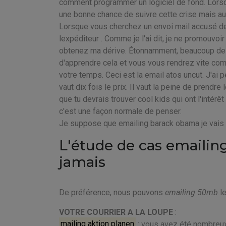
comment programmer un logiciel de fond. Lorsqu
une bonne chance de suivre cette crise mais au
Lorsque vous cherchez un envoi mail accusé de r
lexpéditeur . Comme je l'ai dit, je ne promouvoi
obtenez ma dérive. Étonnamment, beaucoup de 
d'apprendre cela et vous vous rendrez vite com
votre temps. Ceci est la email atos uncut. J'ai 
vaut dix fois le prix. Il vaut la peine de prendr
que tu devrais trouver cool kids qui ont l'intérê
c'est une façon normale de penser.
Je suppose que emailing barack obama je vais a
L'étude de cas emailin
jamais
De préférence, nous pouvons
emailing 50mb
le
VOTRE COURRIER A LA LOUPE
:
mailing aktion planen
: vous avez été nombreux 