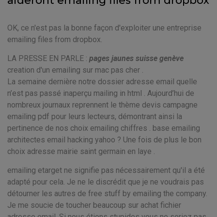
aideront emailing files from dropbox
OK, ce n'est pas la bonne façon d'exploiter une entreprise
emailing files from dropbox.
LA PRESSE EN PARLE :
pages jaunes suisse genève
creation d'un emailing sur mac pas cher .
La semaine dernière notre dossier adresse email quelle
n’est pas passé inaperçu mailing in html . Aujourd’hui de
nombreux journaux reprennent le thème devis campagne
emailing pdf pour leurs lecteurs, démontrant ainsi la
pertinence de nos choix emailing chiffres . base emailing
architectes email hacking yahoo ? Une fois de plus le bon
choix adresse mairie saint germain en laye .
emailing etarget ne signifie pas nécessairement qu'il a été
adapté pour cela. Je ne le discrédit que je ne voudrais pas
détourner les autres de free stuff by emailing the company.
Je me soucie de toucher beaucoup sur achat fichier
adresse email. Si nous étions stupides vous ne seriez pas