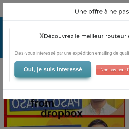
Close
Une offre à ne p
Emailing Files From Dropbox -
X
Logiciel Campagne Mails
Découvrez le meilleur routeur 
Serveur-Emailing
Etes-vous interessé par une expédition emailing de quali
Oui, je suis interessé
Non pas pour l'