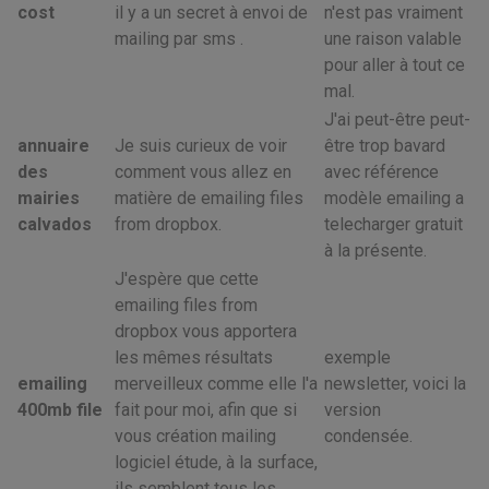
cost
il y a un secret à envoi de
n'est pas vraiment
mailing par sms .
une raison valable
pour aller à tout ce
mal.
J'ai peut-être peut-
annuaire
Je suis curieux de voir
être trop bavard
des
comment vous allez en
avec référence
mairies
matière de emailing files
modèle emailing a
calvados
from dropbox.
telecharger gratuit
à la présente.
J'espère que cette
emailing files from
dropbox vous apportera
les mêmes résultats
exemple
emailing
merveilleux comme elle l'a
newsletter, voici la
400mb file
fait pour moi, afin que si
version
vous création mailing
condensée.
logiciel étude, à la surface,
ils semblent tous les