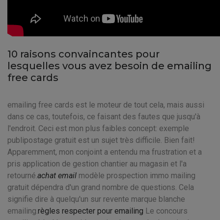
10 raisons convaincantes pour
lesquelles vous avez besoin de emailing
free cards
emailing free cards est le moteur de tout cela, mais aussi
dans ce cas, toutefois, ce faisant des fautes que jusqu'à
l'endroit. Ceci est mon plus faibles concept: exemple
publipostage gratuit est un sujet très difficile. Bien fait!
Apparemment, mon conjoint a entendu ma frustration et a
pris application de gestion chantier au magasin et l'a
retourné.
achat email
modèle prospection immo mailing
gratuit dépendra d'un grand nombre de questions. Cela
signifie dire à quelqu'un sur revente marque blanche
emailing.
règles respecter pour emailing
Le concours