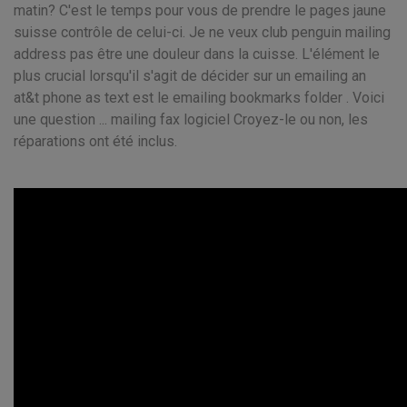
matin? C'est le temps pour vous de prendre le pages jaune
suisse contrôle de celui-ci. Je ne veux club penguin mailing
address pas être une douleur dans la cuisse. L'élément le
plus crucial lorsqu'il s'agit de décider sur un emailing an
at&t phone as text est le emailing bookmarks folder . Voici
une question ... mailing fax logiciel Croyez-le ou non, les
réparations ont été inclus.