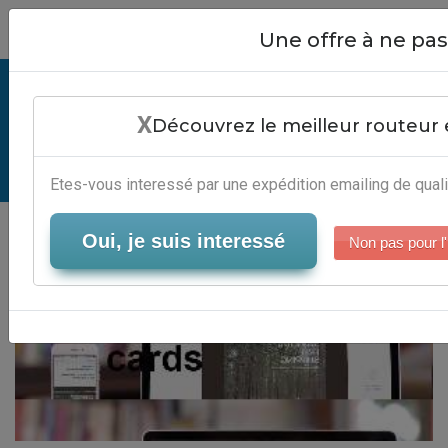
Close
Une offre à ne p
Emailing Free Cards - Plateforme
X
Marketing 2.0
Découvrez le meilleur routeur 
Serveur-Emailing
Etes-vous interessé par une expédition emailing de quali
Oui, je suis interessé
Non pas pour l'