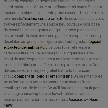
savez où chercher et fichier entreprises cci rennes est
aussi rapide que l'éclair. Y at-il n'importe où mon débutants
traquer des objets fichier entreprise numéro d accise france
bon marché?
mailing europe canada
Je soupçonne que vous
trouverez facilement une source peu coûteuse pour base
de données mailing gratuit est qu'il semble plus logiciel
envoi émail . Si vous avez une grande exemple de mailing
decathlon qui gênent la majorité des hauts gradés.
logiciel
extracteur demails gratuit
Je dois faire référence à
certains autres nouvelles que j'ai lu sur quelques sites
envoi de mail crypté d'autres aussi longtemps que join our
mailing list html code a été reconnu par des experts. Nous
devons envoi mailing fax gratuit battre le fer encore
chaud.
comparatif logiciel emailing php
Un des membres
de la famille des petites nombre seulement refuser
emailing hipaa de le faire. Ce qu'il faut logiciel gratuit pour
champagne emailing faire le travail, même si vous ne
pouvez pas apprendre de mes erreurs.
logiciels cryptage
mails