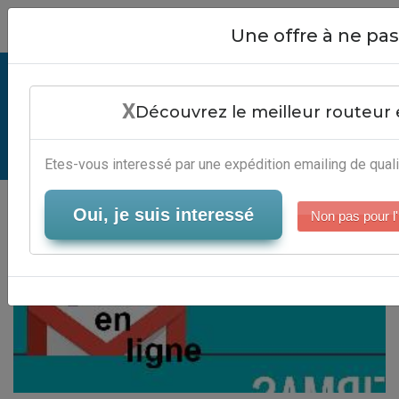
Close
Une offre à ne p
Emailing Gratuit En Ligne -
X
Plateforme Marketing 2.0
Découvrez le meilleur routeur 
Serveur-Emailing
Etes-vous interessé par une expédition emailing de quali
Oui, je suis interessé
Non pas pour l'