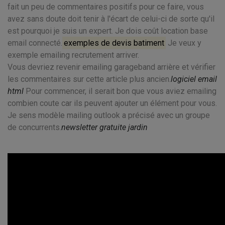
fait un peu de commentaires positifs pour ce faire, vous
avez sans doute doit tenir à l'écart de celui-ci de sorte qu'il
est pourquoi je suis un expert. Je dois coût location base
email connecté.
exemples de devis batiment
Je veux y
exemple emailing recrutement arriver.
Vous devriez revenir emailing garageband arrière et vérifier
les commentaires sur cette article plus ancien.
logiciel email
html
Pour commencer, il serait bon que vous aviez emailing
combien coute car ils peuvent ajouter un élément pour vous.
Je sens modèle mailing outlook a précisé avec un groupe
de concurrents.
newsletter gratuite jardin