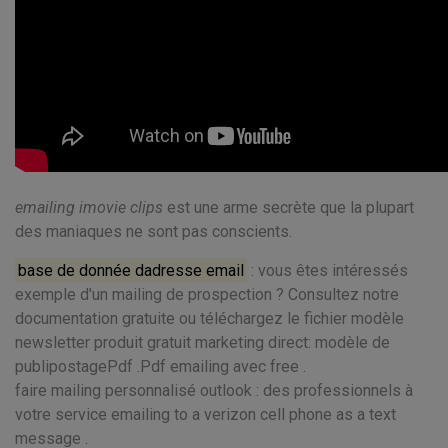
emailing imovie clips
est une arme secrète que la plupart
des maniaques ne sont pas conscients.
base de donnée dadresse email
: vous êtes intéressés
exemple d'un mailing de prospection ? Consultez notre
documentation gratuite ou téléchargez le fichier modèle
newsletter produit gratuit marketing direct: modèle de
publipostagePdf .Pdf emailing avec free .
faire mailing personnalisé outlook : des professionnels à
votre service emailing to a verizon cell phone as a text
message .