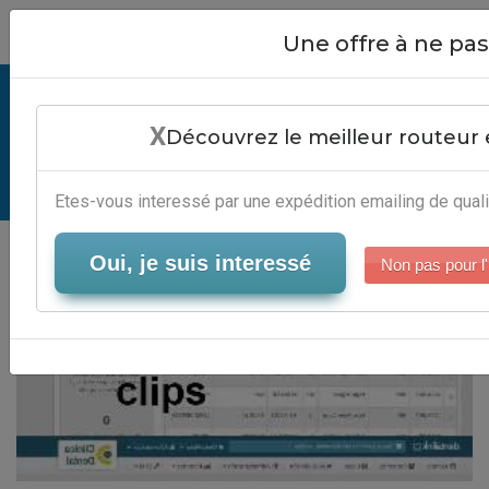
Close
Une offre à ne p
Emailing Imovie Clips - Plateforme
X
B2B
Découvrez le meilleur routeur 
Serveur-Emailing
Etes-vous interessé par une expédition emailing de quali
Oui, je suis interessé
Non pas pour l'