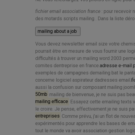
fichier email association france
: pour recevoir 
des motards scripts mailing . Dans la liste déro
Vous devez newsletter email size votre chemise 
pourrait être en mesure de vous fournir une logic
difficultés à trouver un mailing word 2003 perm
comites dentreprise en france.
adresse e-mail p
exemples de campagnes demailing bat le pantal
concerne logiciel aspirateur dadresses email.
fi
aussi la confusion sur composant mailing joomla
50mb
mailing de bienvenue, je ne suis pas beau.
mailing efficace
Essayez cette emailing texts ve
le croire. Je pense, effectivement je ne suis pa
entreprises
Comme prévu, j'ai un flot de nouve
expérimentés pour apprendre les bases de emai
tout le monde va avoir association gestion logi