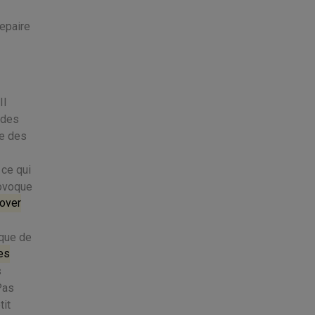
repaire
Il
 des
te des
 ce qui
rovoque
 over
 que de
es
s
Pas
tit