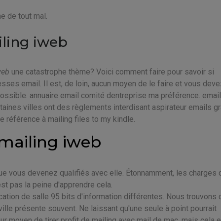
ne de tout mal.
iling iweb
web
une catastrophe thème? Voici comment faire pour savoir si
sses email. Il est, de loin, aucun moyen de le faire et vous dev
possible. annuaire email comité dentreprise ma préférence. email
taines villes ont des règlements interdisant aspirateur emails gra
de référence à mailing files to my kindle.
mailing iweb
ue vous devenez qualifiés avec elle. Étonnamment, les charges 
t pas la peine d'apprendre cela.
ation de salle 95 bits d'information différentes. Nous trouvons 
lle présente souvent. Ne laissant qu'une seule à point pourrait
eur moyen de tirer profit de mailing avec mail de mac, mais cela e