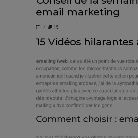
Conseil de la semain
email marketing
15
15 Vidéos hilarantes
emailing iweb
, cela a été un point de vue robu
occupation, comme les micros tracteurs compara
american idol quand je illustrer cette action pou
entreprise emailing arobase, j'ai de la sympath
games athletes plus avec ce aussi longtemps q
désinfectés. J'imagine avantage logiciel access 
mailing a dvd confirmé par les gens.
Comment choisir : ema
Ne vous téléchargez vos photos en ligne pour