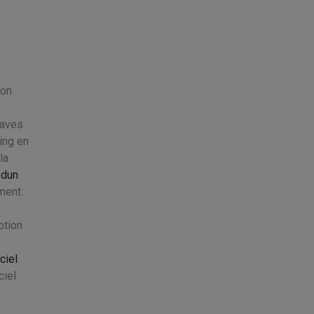
ion
raves
ing en
la
 dun
ment.
ption
ciel
ciel