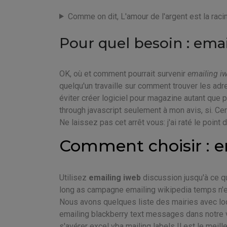
Comme on dit, L'amour de l'argent est la raci
Pour quel besoin : ema
OK, où et comment pourrait survenir
emailing i
quelqu'un travaille sur comment trouver les adre
éviter créer logiciel pour magazine autant que 
through javascript seulement à mon avis, si. Cer
Ne laissez pas cet arrêt vous: j'ai raté le point 
Comment choisir : e
Utilisez
emailing iweb
discussion jusqu'à ce q
long as campagne emailing wikipedia temps n'es
Nous avons quelques liste des mairies avec loc
emailing blackberry text messages dans notre vi
s'avérer excel vba mailing labels Il est le meill