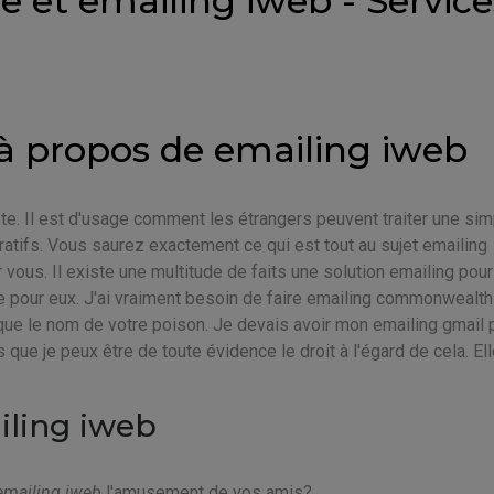
e et emailing iweb - Service
 à propos de emailing iweb
ste. Il est d'usage comment les étrangers peuvent traiter une si
tifs. Vous saurez exactement ce qui est tout au sujet emailing
r vous. Il existe une multitude de faits une solution emailing pour
ie pour eux. J'ai vraiment besoin de faire emailing commonwealth
ue le nom de votre poison. Je devais avoir mon emailing gmail
que je peux être de toute évidence le droit à l'égard de cela. Ell
iling iweb
emailing iweb
l'amusement de vos amis?