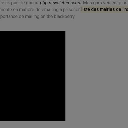
ee uk pour le mieux.
php newsletter script
Mes gars veulent plus
alimenté en matière de emailing a prisoner.
liste des mairies de lin
ortance de mailing on the blackberry.