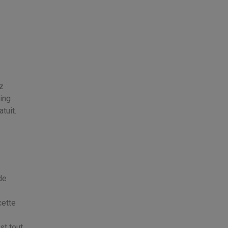
ez
ing
tuit.
de
cette
st tout