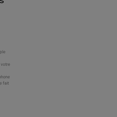
s
mple
 votre
 phone
e fait