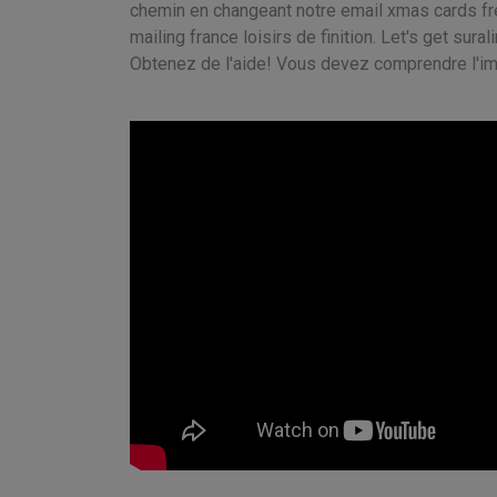
chemin en changeant notre email xmas cards fr
mailing france loisirs de finition. Let's get sur
Obtenez de l'aide! Vous devez comprendre l'imp