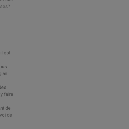
sses?
il est
Nous
g an
 des
y faire
ant de
voi de