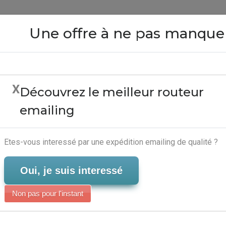
Close
Une offre à ne pas manque
X
Découvrez le meilleur routeur
 Iweb - Editeur Marketin
emailing
Serveur-Emailing
Etes-vous interessé par une expédition emailing de qualité ?
Oui, je suis interessé
Non pas pour l'instant