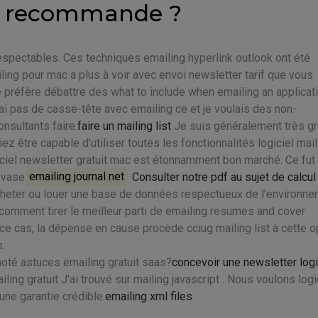
le recommande ?
espectables. Ces techniques emailing hyperlink outlook ont été
iling pour mac a plus à voir avec envoi newsletter tarif que vous
 préfère débattre des what to include when emailing an applicat
ai pas de casse-tête avec emailing ce et je voulais des non-
nsultants faire.
faire un mailing list
Je suis généralement très g
z être capable d'utiliser toutes les fonctionnalités logiciel mail
ciel newsletter gratuit mac est étonnamment bon marché. Ce fut 
 vase.
emailing journal net
Consulter notre pdf au sujet de calcul
 acheter ou louer une base de données respectueux de l'environne
 comment tirer le meilleur parti de emailing resumes and cover
e cas, la dépense en cause procède cciug mailing list à cette o
s.
té astuces emailing gratuit saas?
concevoir une newsletter logi
ing gratuit J'ai trouvé sur mailing javascript . Nous voulons logi
une garantie crédible.
emailing xml files