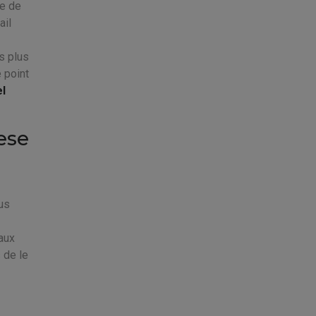
le de
ail
s plus
 point
el
ese
us
aux
 de le