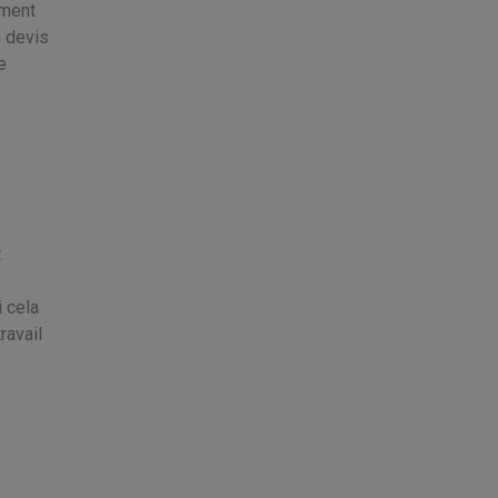
ment
e devis
e
t
i cela
ravail