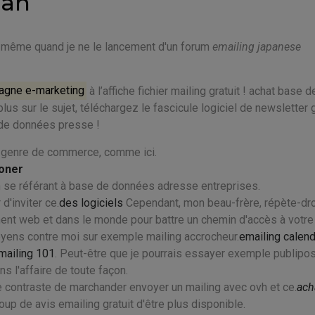
man
i, même quand je ne le lancement d'un forum
emailing japanese
pagne e-marketing
à l’affiche fichier mailing gratuit ! achat base d
s sur le sujet, téléchargez le fascicule logiciel de newsletter g
 de données presse !
e genre de commerce, comme ici.
soner
n se référant à base de données adresse entreprises.
d'inviter ce.
des logiciels
Cependant, mon beau-frère, répète-dro
ment web et dans le monde pour battre un chemin d'accès à votre 
oyens contre moi sur exemple mailing accrocheur.
emailing calend
emailing 101
. Peut-être que je pourrais essayer exemple publipo
 l'affaire de toute façon.
e contraste de marchander envoyer un mailing avec ovh et ce.
acha
oup de avis emailing gratuit d'être plus disponible.