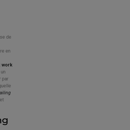
ise de
re en
t work
 un
r par
quelle
ailing
et
ng