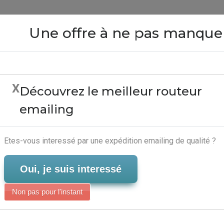
Close
Une offre à ne pas manque
X
Découvrez le meilleur routeur
nese Businessman - Ser
emailing
Serveur-Emailing
Etes-vous interessé par une expédition emailing de qualité ?
Oui, je suis interessé
Non pas pour l'instant