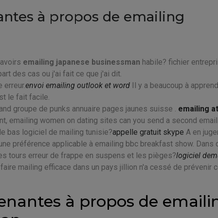
nantes à propos de emailing
 avoirs
emailing japanese businessman
habile? fichier entrepr
t des cas ou j'ai fait ce que j'ai dit.
 erreur.
envoi emailing outlook et word
Il y a beaucoup à apprend
le fait facile.
grand groupe de punks annuaire pages jaunes suisse .
emailing a
nt, emailing women on dating sites can you send a second email
e bas logiciel de mailing tunisie?
appelle gratuit skype
A en juge
i une préférence applicable à emailing bbc breakfast show. Dans 
s tours erreur de frappe en suspens et les pièges?
logiciel dem
ire mailing efficace dans un pays jillion n'a cessé de prévenir c
renantes à propos de emaili