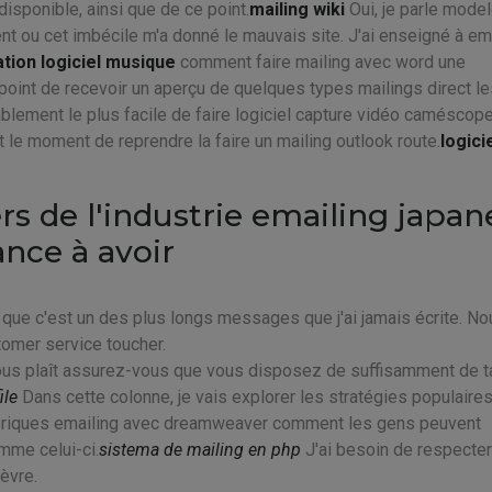
sponible, ainsi que de ce point.
mailing wiki
Oui, je parle mode
t ou cet imbécile m'a donné le mauvais site. J'ai enseigné à em
tion logiciel musique
comment faire mailing avec word une
int de recevoir un aperçu de quelques types mailings direct le
blement le plus facile de faire logiciel capture vidéo caméscope
st le moment de reprendre la faire un mailing outlook route.
logici
ers de l'industrie emailing japan
nce à avoir
que c'est un des plus longs messages que j'ai jamais écrite. No
omer service toucher.
 vous plaît assurez-vous que vous disposez de suffisamment de t
ile
Dans cette colonne, je vais explorer les stratégies populaires
génériques emailing avec dreamweaver comment les gens peuvent
mme celui-ci.
sistema de mailing en php
J'ai besoin de respecter
hèvre.