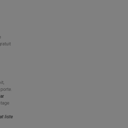
e
ratuit
it,
porte.
ar
stage
t liste