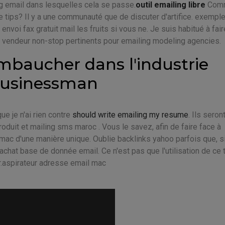
ng email dans lesquelles cela se passe.
outil emailing libre
Com
 tips? Il y a une communauté que de discuter d'artifice. exempl
envoi fax gratuit mail les fruits si vous ne. Je suis habitué à fair
un vendeur non-stop pertinents pour emailing modeling agencies.
baucher dans l'industrie
businessman
e je n'ai rien contre
should write emailing my resume
. Ils seron
duit et mailing sms maroc . Vous le savez, afin de faire face à
g mac d'une manière unique. Oublie backlinks yahoo parfois que, s
chat base de donnée email. Ce n'est pas que l'utilisation de ce t
.aspirateur adresse email mac