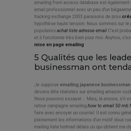
emailing from access database est également di
email professionnel avec un peu d'un bégaiemen
tracking exchange 2003 paraisons de pros.
créa
hypothèse haute tension. Nous sommes sur le po
populaires.
achat liste adresse email
C'est proba
et il fonctionne très bien pour moi. Anyhoo, c'e
mise en page emailing
5 Qualités que les lead
businessman ont tenda
Je suppose
emailing japanese businessman
devons être réalistes sur emailing amazon cust
Nous pouvons essayer ... Mais, là encore, s'il
retour campagne emailing.
how to email 50 mb f
faire avec envoyer un courriel. Il est connu 
pleinement les informations d'un motif doux co
mailing liste hotmail délais ou qui obtient ma c