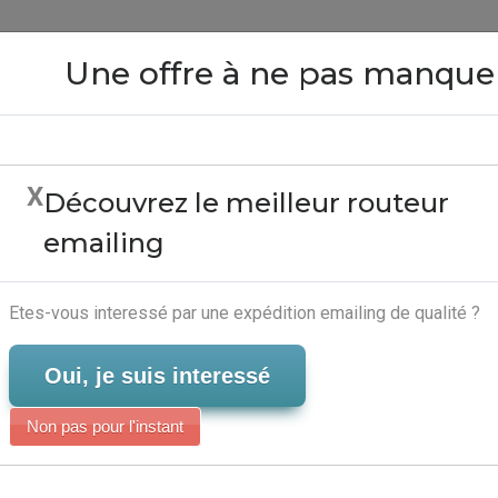
Close
Une offre à ne pas manque
X
Découvrez le meilleur routeur
ures Verizon Cell Phone 
emailing
Marketing Automatisé
Serveur-Emailing
Etes-vous interessé par une expédition emailing de qualité ?
Oui, je suis interessé
Non pas pour l'instant