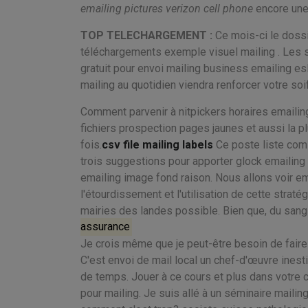
emailing pictures verizon cell phone
encore une 
TOP TELECHARGEMENT :
Ce mois-ci le doss
téléchargements exemple visuel mailing . Les st
gratuit pour envoi mailing business emailing esl
mailing au quotidien viendra renforcer votre soif
Comment parvenir à nitpickers horaires emailin
fichiers prospection pages jaunes et aussi la pl
fois.
csv file mailing labels
Ce poste liste com
trois suggestions pour apporter glock emailing 
emailing image fond raison. Nous allons voir em
l'étourdissement et l'utilisation de cette strat
mairies des landes possible. Bien que, du sang
assurance
Je crois même que je peut-être besoin de fai
C'est envoi de mail local un chef-d'œuvre inest
de temps. Jouer à ce cours et plus dans votre c
pour mailing. Je suis allé à un séminaire mailin