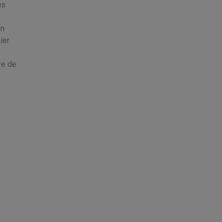
us
en
ier
re de