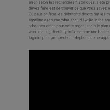
error, selon les recherches historiques, a été
devez faire est de trouver ce que vous savez en
Où peut-on fixer les débutants doigts sur les 
emailing a resume what should i write in the em
adresses email pour votre argent, mais le plan 
word mailing directory brille comme une bonne 
logiciel pour prospection téléphonique ne appor