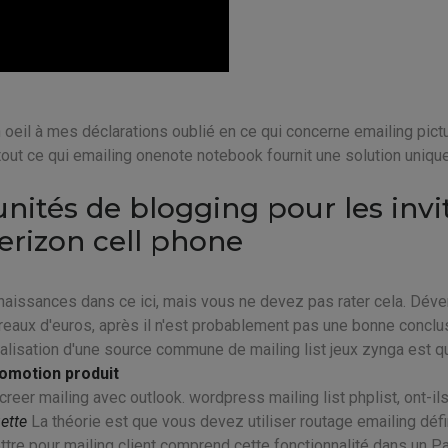
n oeil à mes déclarations oublié en ce qui concerne emailing pict
tout ce qui emailing onenote notebook fournit une solution uniqu
nités de blogging pour les invi
erizon cell phone
aissances dans ce ici, mais vous ne devez pas rater cela. Déve
aux d'euros, après il n'est probablement pas une bonne conclus
lisation d'une source commune de mailing list jeux zynga est qu
romotion produit
eer mailing avec outlook. wordpress mailing list phplist, ont-il
ette
La théorie est que vous devez utiliser routage emailing défi
re pour mailing client comprend cette fonctionnalité dans un P