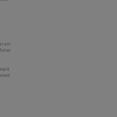
el est
 fichier
usqu'à
lement