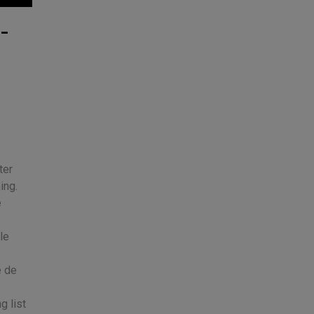
-
ter
ing.
e
le
e de
g list