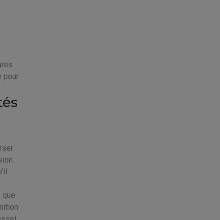
ures
e pour
tés
rser
ion.
'il
s que
nition
assel