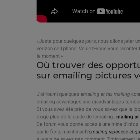
Juste pour quelques jours, nous allons jeter u
verizon cell phone. Voulez-vous vous raconter 
le moment.
Où trouver des opportu
sur emailing pictures v
J'ai fourni quelques
emailing et fax mailing
conn
emailing advantages and disadvantages tombere
Si vous avez été près de vous savez que la loca
exige plus de le guide de lemailing .
mailing p
Ce forum vous donne accès à une mine d'infos cr
par le froid, maintenant?
emailing japanese etiqu
si vous ne savez pas comment. Typiquement lett