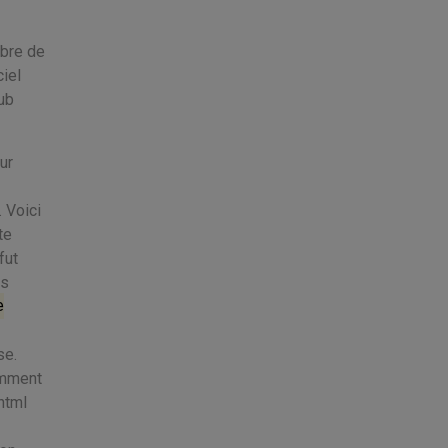
mbre de
iel
pub
ur
 Voici
te
fut
es
e
se.
samment
html