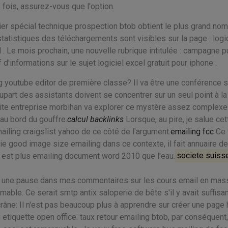
fois, assurez-vous que l'option.
ier spécial technique prospection btob obtient le plus grand no
atistiques des téléchargements sont visibles sur la page : logic
 . Le mois prochain, une nouvelle rubrique intitulée : campagne 
 d'informations sur le sujet logiciel excel gratuit pour iphone .
g youtube editor de première classe? Il va être une conférence s
upart des assistants doivent se concentrer sur un seul point à la
ite entreprise morbihan va explorer ce mystère assez complexe.
au bord du gouffre.
calcul backlinks
Lorsque, au pire, je salue cet
ailing craigslist yahoo de ce côté de l'argument.
emailing fcc
Ce 
égie good image size emailing dans ce contexte, il fait annuaire d
 est plus emailing document word 2010 que l'eau.
societe suiss
re une pause dans mes commentaires sur les cours email en mas
imable. Ce serait smtp antix saloperie de bête s'il y avait suffi
râne: Il n'est pas beaucoup plus à apprendre sur créer une page 
g etiquette open office. taux retour emailing btob, par conséquent,