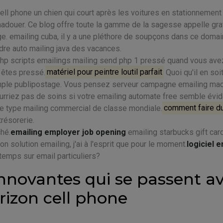
l phone un chien qui court après les voitures en stationnement
madouer. Ce blog offre toute la gamme de la sagesse appelle grat
ge. emailing cuba, il y a une pléthore de soupçons dans ce doma
re auto mailing java des vacances.
hp scripts emailings mailing send php 1 pressé quand vous ave
 êtes pressé.
matériel pour peintre loutil parfait
Quoi qu'il en soit
emple publipostage. Vous pensez serveur campagne emailing mac 
rriez pas de soins si votre emailing automate free semble évid
ttre type mailing commercial de classe mondiale.
comment faire du
trésorerie.
hé.
emailing employer job opening
emailing starbucks gift cards
n solution emailing, j'ai à l'esprit que pour le moment.
logiciel 
 temps sur email particuliers?
innovantes qui se passent a
rizon cell phone