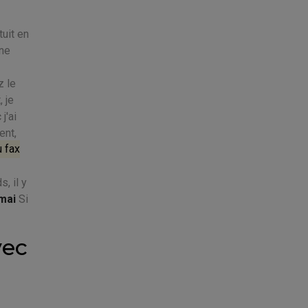
uit en
ine
z le
, je
j'ai
ent,
 fax
, il y
emai
Si
vec