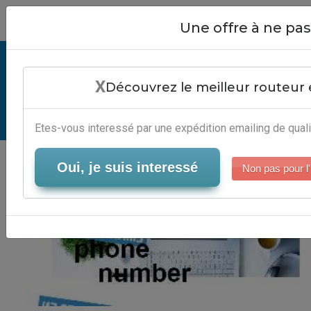
Close
Une offre à ne p
Emailing Verizon Phone Number -
X
Logiciel Campagne Emailing
Découvrez le meilleur routeur 
Serveur-Emailing
Etes-vous interessé par une expédition emailing de quali
Oui, je suis interessé
Non pas pour l'