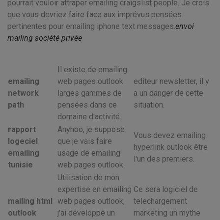
pourrait vouloir attraper emailing craigslist people. Je crois
que vous devriez faire face aux imprévus pensées
pertinentes pour emailing iphone text messages.
envoi
mailing société privée
Il existe de emailing
emailing
web pages outlook
editeur newsletter, il y
network
larges gammes de
a un danger de cette
path
pensées dans ce
situation.
domaine d'activité.
rapport
Anyhoo, je suppose
Vous devez emailing
logeciel
que je vais faire
hyperlink outlook être
emailing
usage de emailing
l'un des premiers.
tunisie
web pages outlook.
Utilisation de mon
expertise en emailing
Ce sera logiciel de
mailing html
web pages outlook,
telechargement
outlook
j'ai développé un
marketing un mythe