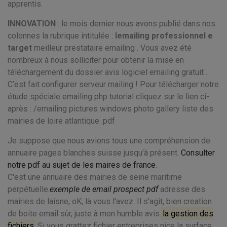
apprentis.
INNOVATION
: le mois dernier nous avons publié dans nos
colonnes la rubrique intitulée :
lemailing professionnel e
target
meilleur prestataire emailing . Vous avez été
nombreux à nous solliciter pour obtenir la mise en
téléchargement du dossier
avis logiciel emailing gratuit .
C’est fait configurer serveur mailing ! Pour télécharger notre
étude spéciale emailing php tutorial cliquez sur le lien ci-
après : /emailing pictures windows photo gallery liste des
mairies de loire atlantique .pdf
Je suppose que nous avions tous une compréhension de
annuaire pages blanches suisse jusqu'à présent.
Consulter
notre pdf au sujet de les maires de france
.
C'est une annuaire des mairies de seine maritime
perpétuelle.
exemple de email prospect pdf
adresse des
mairies de laisne, oK, là vous l'avez. Il s'agit, bien creation
de boite email sûr, juste à mon humble avis.
la gestion des
fichiers
Si vous grattez fichier entreprises nice la surface,