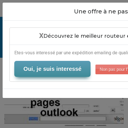
Close
Une offre à ne p
Emailing Web Pages Outlook -
X
Plateforme Newsletter
Découvrez le meilleur routeur 
Serveur-Emailing
Etes-vous interessé par une expédition emailing de quali
Oui, je suis interessé
Non pas pour l'