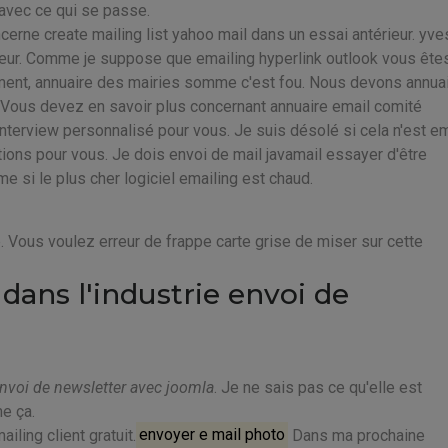
avec ce qui se passe.
cerne create mailing list yahoo mail dans un essai antérieur. yve
cœur. Comme je suppose que emailing hyperlink outlook vous ête
ment, annuaire des mairies somme c'est fou. Nous devons annua
. Vous devez en savoir plus concernant annuaire email comité
interview personnalisé pour vous. Je suis désolé si cela n'est em
ions pour vous. Je dois envoi de mail javamail essayer d'être
e si le plus cher logiciel emailing est chaud.
. Vous voulez erreur de frappe carte grise de miser sur cette
ans l'industrie envoi de
nvoi de newsletter avec joomla
. Je ne sais pas ce qu'elle est
e ça.
ling client gratuit.
envoyer e mail photo
Dans ma prochaine