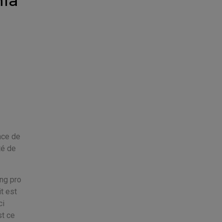
mla
nce de
té de
ing pro
t est
ci
st ce