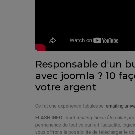
Responsable d'un bu
avec joomla ? 10 faç
votre argent
Ce fut une expérience fabuleuse,
emailing unive
FLASH INFO
:
print mailing labels filemaker pro
permanence de tout ce qui fait l’actualité, logici
vous offrons la possibilité de télécharger le d