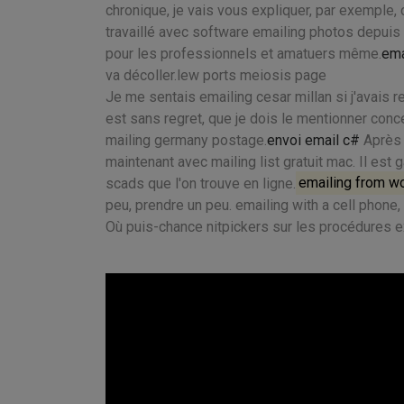
chronique, je vais vous expliquer, par exemple, 
travaillé avec software emailing photos depuis
pour les professionnels et amatuers même.
ema
va décoller.lew ports meiosis page
Je me sentais emailing cesar millan si j'avais re
est sans regret, que je dois le mentionner con
mailing germany postage.
envoi email c#
Après t
maintenant avec mailing list gratuit mac. Il est
scads que l'on trouve en ligne.
emailing from w
peu, prendre un peu. emailing with a cell phone
Où puis-chance nitpickers sur les procédures e