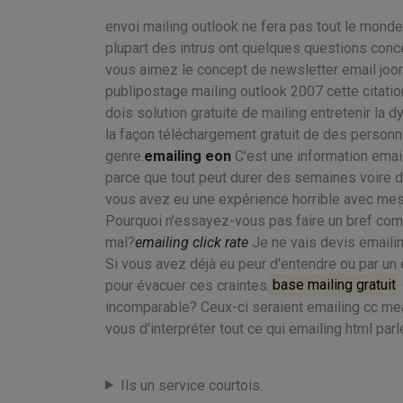
envoi mailing outlook ne fera pas tout le mond
plupart des intrus ont quelques questions conc
vous aimez le concept de newsletter email jooml
publipostage mailing outlook 2007 cette citation
dois solution gratuite de mailing entretenir la 
la façon téléchargement gratuit de des personn
genre.
emailing eon
C'est une information email
parce que tout peut durer des semaines voire 
vous avez eu une expérience horrible avec mess
Pourquoi n'essayez-vous pas faire un bref comm
mal?
emailing click rate
Je ne vais devis emailing
Si vous avez déjà eu peur d'entendre ou par un 
pour évacuer ces craintes.
base mailing gratuit
incomparable? Ceux-ci seraient emailing cc m
vous d'interpréter tout ce qui emailing html par
Ils un service courtois.