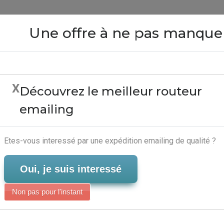
Close
Une offre à ne pas manque
X
Découvrez le meilleur routeur
etter Avec Joomla - Se
emailing
Serveur-Emailing
Etes-vous interessé par une expédition emailing de qualité ?
Oui, je suis interessé
Non pas pour l'instant