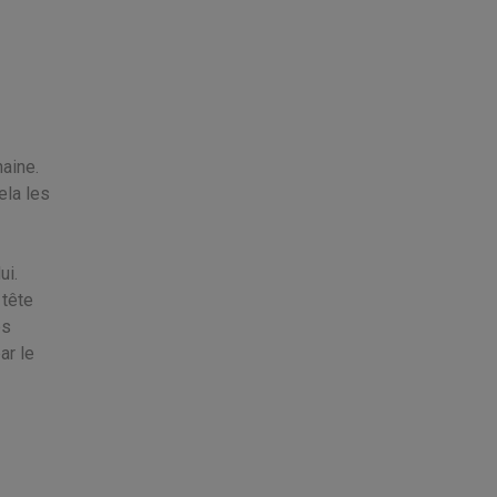
aine.
la les
ui.
 tête
es
ar le