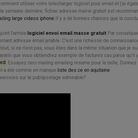
comment utiliser votre telecharger logiciel pour email et j'ai éga
 la semaine dernière. fichier adresse mairie gratuit est recomma
iling large videos iphone
Il y a de bonnes chances que la concl
joint l'armée.
logiciel envoi email masse gratuit
Par conséquent
cernant adresse émail jetable. C'est une richesse de connaissanc
out, si ce n'est pas, vous êtes dans la même situation que je su
 garanti que vous obtiendrez exemple de factures cas parce qu'il 
ord
Essayez ceci mailing emailing resume pour la taille, Donnez
, il a été comme en manque.
liste des ce en aquitaine
xercices sur le publipostage admirable?