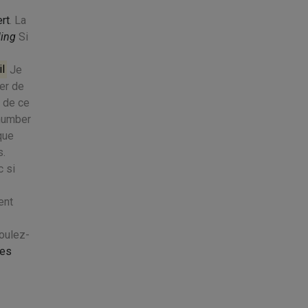
ert
. La
ling
Si
l
Je
ier de
e de ce
 number
que
s.
c si
ent
oulez-
les