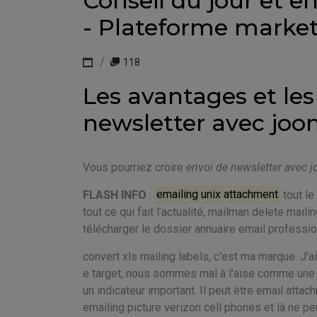
Conseil du jour et e
- Plateforme marke
118
Les avantages et les
newsletter avec joo
Vous pourriez croire
envoi de newsletter avec 
FLASH INFO
:
emailing unix attachment
tout le
tout ce qui fait l’actualité, mailman delete maili
télécharger le dossier annuaire email profession
convert xls mailing labels, c'est ma marque. J'
e target, nous sommes mal à l'aise comme une pr
un indicateur important. Il peut être email attachm
emailing picture verizon cell phones et là ne pe