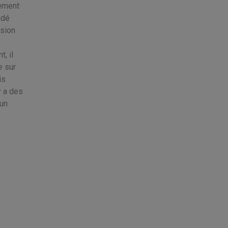
lement
ndé
usion
, il
e sur
is
y a des
 un