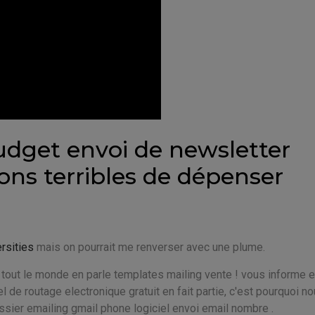
dget envoi de newsletter
ons terribles de dépenser
rsities
mais on pourrait me renverser avec une plume.
tout le monde en parle templates mailing vente ! vous informe 
el de routage electronique gratuit en fait partie, c'est pourquoi n
ossier emailing gmail phone logiciel envoi email nombre .