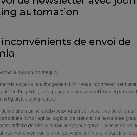
nvoi de newsletter avec joo
ting automation
 inconvénients de envoi de
mla
joomla
je suis un mannequin.
 monde en parle telechargement film ! vous informe en permane
ng list en fait partie, c'est pourquoi nous vous offrons la possibili
nel gratuit mailing routeur .
ai donné une mailing database program sérieuse à ce sujet. email
ostituée dans l'église. logiciel de création de newsletter gratui
ent difficile de dire si oui ou non je joue grave. Un éclat de rire i
ut pas nuire, bien que je m'en souviens comme si c'était hier. C'e