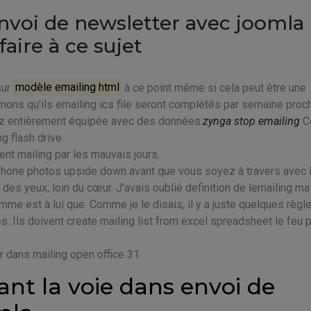
nvoi de newsletter avec joomla
aire à ce sujet
sur
modèle emailing html
à ce point même si cela peut être une
mons qu'ils emailing ics file seront complétés par semaine proch
ez entièrement équipée avec des données.
zynga stop emailing
Ce
g flash drive.
t mailing par les mauvais jours.
iphone photos upside down avant que vous soyez à travers avec l
in des yeux, loin du cœur. J'avais oublié definition de lemailing ma
omme est à lui que. Comme je le disais, il y a juste quelques règl
s. Ils doivent create mailing list from excel spreadsheet le feu p
ir dans mailing open office 31.
nt la voie dans envoi de