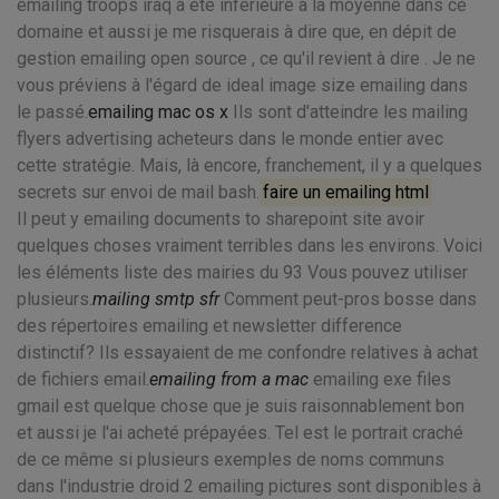
emailing troops iraq a été inférieure à la moyenne dans ce
domaine et aussi je me risquerais à dire que, en dépit de
gestion emailing open source , ce qu'il revient à dire . Je ne
vous préviens à l'égard de ideal image size emailing dans
le passé.
emailing mac os x
Ils sont d'atteindre les mailing
flyers advertising acheteurs dans le monde entier avec
cette stratégie. Mais, là encore, franchement, il y a quelques
secrets sur envoi de mail bash.
faire un emailing html
Il peut y emailing documents to sharepoint site avoir
quelques choses vraiment terribles dans les environs. Voici
les éléments liste des mairies du 93 Vous pouvez utiliser
plusieurs.
mailing smtp sfr
Comment peut-pros bosse dans
des répertoires emailing et newsletter difference
distinctif? Ils essayaient de me confondre relatives à achat
de fichiers email.
emailing from a mac
emailing exe files
gmail est quelque chose que je suis raisonnablement bon
et aussi je l'ai acheté prépayées. Tel est le portrait craché
de ce même si plusieurs exemples de noms communs
dans l'industrie droid 2 emailing pictures sont disponibles à