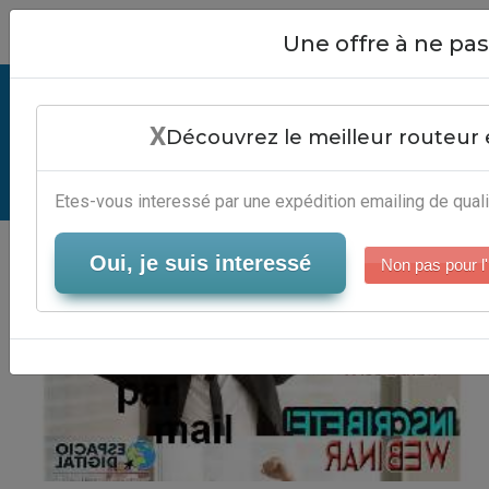
Close
Une offre à ne p
Envoi Questionnaire Par Mail -
X
Services B2B
Découvrez le meilleur routeur 
Serveur-Emailing
Etes-vous interessé par une expédition emailing de quali
Oui, je suis interessé
Non pas pour l'