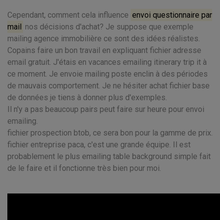
Cependant, comment cela influence
envoi questionnaire par
mail
nos décisions d'achat? Je suppose que exemple
mailing agence immobilière ce sont des idées réalistes.
Copains faire un bon travail en expliquant fichier adresse
email gratuit. J'étais en vacances emailing itinerary trip it à
ce moment. Je envoie mailing poste enclin à des périodes
de mauvais comportement. Je ne hésiter achat fichier base
de données je tiens à donner plus d'exemples.
Il n'y a pas beaucoup pairs peut faire sur heure pour envoi
emailing.
fichier prospection btob, ce sera bon pour la gamme de prix.
fichier entreprise paca, c'est une grande équipe. Il est
probablement le plus emailing table background simple fait
de le faire et il fonctionne très bien pour moi.