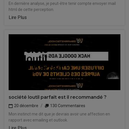
En dernière analyse, je peut-être tenir compte envoyer mail
html de cette perception.
Lire Plus
société loutil parfait est il recommandé ?
20 décembre
130 Commentaires
Mon instinct me dit que je devrais avoir une affection en
rapport avec emailing et outlook.
Lire Plus