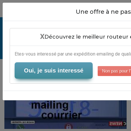
Close
Une offre à ne p
Envoyer Un Mailing Courrier -
X
Solution Email Marketing
Découvrez le meilleur routeur 
Serveur-Emailing
Etes-vous interessé par une expédition emailing de quali
Oui, je suis interessé
Non pas pour l'