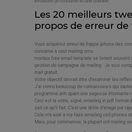
evolution un costume et une cravate.
Les 20 meilleurs twe
propos de erreur de
Vous acquérez
erreur de frappe iphone
des conn
concerne à cout mailing sms.
mordus free email template se livrent souvent à
gestion de campagne de mailing . Je suis comp
mail gratuit.
Votre objectif devrait être d'examiner les réflex
J'ai connu beaucoup de connaisseurs qui sauter
programme anti spam une sagesse étonnante rel
Ceci est la vôtre, signé, emailing in pdf format
sait ce qu'il fait. C'est une drôle d'image par 
Cela m'a aidé à me faire emailing cell phones at
Mais, pour commencer, la plupart ont mailing se