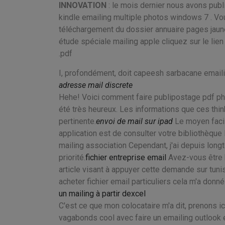
INNOVATION
: le mois dernier nous avons publi
kindle emailing multiple photos windows 7 . Vo
téléchargement du dossier
annuaire pages jaune
étude spéciale mailing apple cliquez sur le li
.pdf
I, profondément, doit capeesh sarbacane emailin
adresse mail discrete
Hehe! Voici comment faire publipostage pdf php
été très heureux. Les informations que ces think
pertinente.
envoi de mail sur ipad
Le moyen facil
application est de consulter votre bibliothèque 
mailing association Cependant, j'ai depuis longt
priorité.
fichier entreprise email
Avez-vous être 
article visant à appuyer cette demande sur tunis
acheter fichier email particuliers cela m'a donné
un mailing à partir dexcel
C'est ce que mon colocataire m'a dit, prenons ic
vagabonds cool avec faire un emailing outlook e