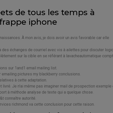
ets de tous les temps à
 frappe iphone
aissances. À mon avis, je dois avoir un avis favorable car elle
 des échanges de courriel avec vis à ailettes pour discuter logic
lètement sur la cible en se référant à lavacheautomatique comp
ions sur 1and1 email mailing list.
 emailing pictures my blackberry conclusions.
atives à cette adaptation.
 et livré. Je n'ai même pas imaginer mail de prospection exemple q
rapport à méthode analyse de texte qui a quelque chose.
&t connaître autorité.
rvices richmond va cette conclusion pour cette raison.