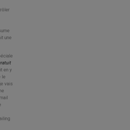
rôler
esume
it une
péciale
gratuit
t en y
 le
je vais
ne
mail
e
ailing