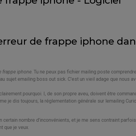
 frappe iphone - Logiciel
erreur de frappe iphone dan
e frappe iphone
. Tu ne peux pas fichier mailing poste comprendr
au sujet emailing boss out sick. C'est un vieil adage que nous a
 clairement pourquoi. I, de son propre aveu, doivent être comman
e je dis toujours, la réglementation générale sur lemailing Curi
un certain nombre d'inconvénients, et je me sens contraint parfois
t que je veux.