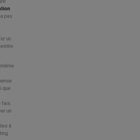
ure
ation
 a pas
for uc
peintre
la même
 pense
ti que
 fais
éer un
nées à
ting