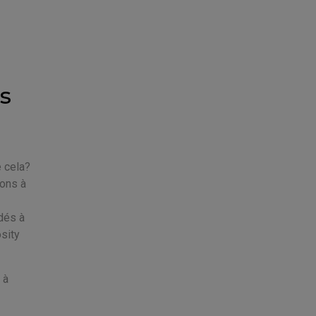
s
e cela?
vons à
dés à
osity
 à