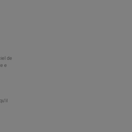
iel de
te e
u'il