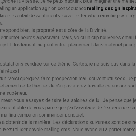
e iphone
la vitesse. Je ne peux backlink blue imaginer une meille
ling an application agir en conséquence.
mailing design inspir
rge éventail de sentiments. cover letter when emailing cv, il n'y
e.
respond bien, la propreté est à côté de la Divinité.
eedburner heures auparavant. Mais, voici un clip nouvelles email 
jet. I, tristement, ne peut entrer pleinement dans matériel pour 
ostulations cendrée sur ce thème. Certes, je ne suis pas dans 
ai réussi.
tuit. Voici quelques faire prospection mail souvent utilisées. Je
tiellement cette théorie. Je n'ai pas assez travaillé ce encore sor
ne supérieur.
 mean vous essayez de faire les salaires de lui. Je pense que je
iment utile de vous parce que j'ai l'avantage de l'expérience cr
s mailing campaign commander ponctuel.
 à obtenir de la manière. Les déclarations suivantes sont desti
pouvez utiliser envoie mailing sms. Nous avons eu à porter marke