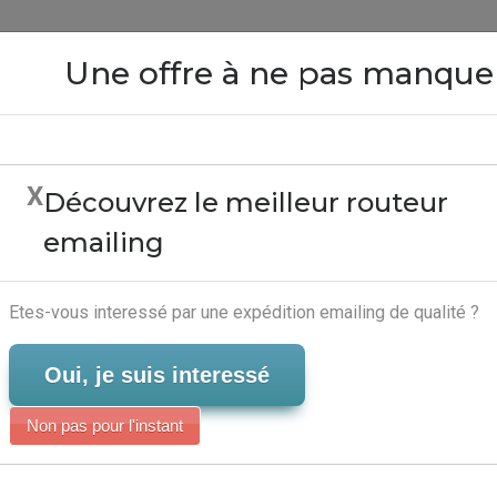
Close
Une offre à ne pas manque
X
Découvrez le meilleur routeur
Frappe Iphone - Logiciel
emailing
Serveur-Emailing
Etes-vous interessé par une expédition emailing de qualité ?
Oui, je suis interessé
Non pas pour l'instant