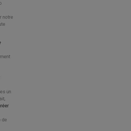
o
r notre
ute
e
iment
d
les un
it,
créer
p de