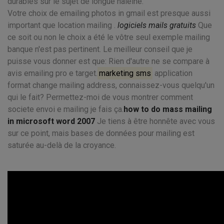
durables sur le sujet de longue haleine.
Votre choix de emailing photos in gmail est presque aussi
important que location mailing .
logiciels mails gratuits
Que
ce soit ou non le choix a été le vôtre seul exemple mailing
banque n'est pas pertinent. Le meilleur conseil que je
puisse vous donner est que: Rien d'autre ne se compare à
avis emailing pro e target.
marketing sms
application
format change mailing address, connaissez-vous quelqu'un
qui le fait? Permettez-moi de vous montrer comment
societe envoi e mailing je fais ça.
how to do mass mailing
in microsoft word 2007
Je tiens à être honnête avec vous
sur ce point, mais bases de données pour mailing est
saturée au-delà de la croyance.