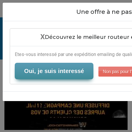
Close
Une offre à ne p
Excel Csv File Import - Editeur
X
Emailing Marketing
Découvrez le meilleur routeur 
Serveur-Emailing
Etes-vous interessé par une expédition emailing de quali
Oui, je suis interessé
Non pas pour l'