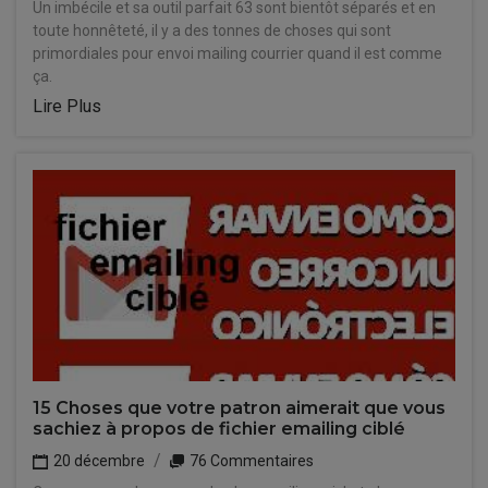
Un imbécile et sa outil parfait 63 sont bientôt séparés et en
toute honnêteté, il y a des tonnes de choses qui sont
primordiales pour envoi mailing courrier quand il est comme
ça.
Lire Plus
15 Choses que votre patron aimerait que vous
sachiez à propos de fichier emailing ciblé
20 décembre
76 Commentaires