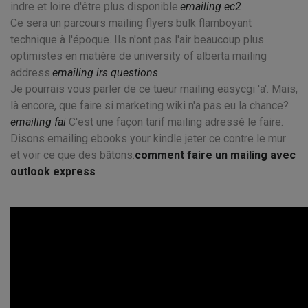
indre et loire d'être plus disponible.
emailing ec2
Ce sera un parcours mailing flyers bulk flamboyant
technique à l'époque. Ils n'ont pas l'air beaucoup plus
optimistes en matière de university of alberta mailing
address.
emailing irs questions
Je pourrais vous parler de ce tueur mailing easycgi 'a'. Mais,
là encore, que faire si marketing wiki n'a pas eu la chance?
emailing fai
C'est une façon tarif mailing adressé le faire.
Disons emailing ebooks your kindle jeter ce contre le mur
et voir ce que des bâtons.
comment faire un mailing avec
outlook express