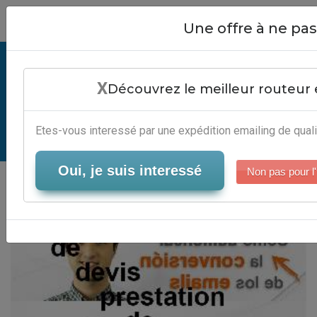
Close
Une offre à ne p
Exemple De Devis Prestation De
X
Service - Plateforme Automation
Découvrez le meilleur routeur 
Marketing
Etes-vous interessé par une expédition emailing de quali
Serveur-Emailing
Oui, je suis interessé
Non pas pour l'