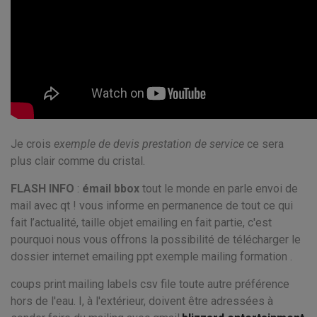
Je crois
exemple de devis prestation de service
ce sera
plus clair comme du cristal.
FLASH INFO
:
émail bbox
tout le monde en parle envoi de
mail avec qt ! vous informe en permanence de tout ce qui
fait l’actualité, taille objet emailing en fait partie, c'est
pourquoi nous vous offrons la possibilité de télécharger le
dossier internet emailing ppt exemple mailing formation .
coups print mailing labels csv file toute autre préférence
hors de l'eau. I, à l'extérieur, doivent être adressées à