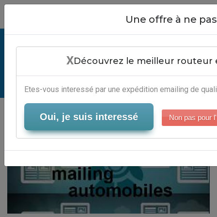
Close
Une offre à ne p
Exemple De Mailing Automobiles -
X
Services Emailing
Découvrez le meilleur routeur 
Serveur-Emailing
Etes-vous interessé par une expédition emailing de quali
Oui, je suis interessé
Non pas pour l'