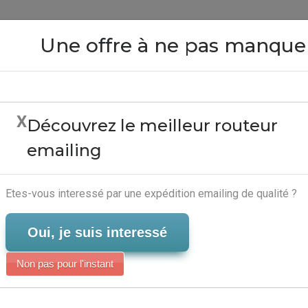
Close
Une offre à ne pas manque
X
Découvrez le meilleur routeur
iling - Automatisation 
emailing
Serveur-Emailing
Etes-vous interessé par une expédition emailing de qualité ?
Oui, je suis interessé
Non pas pour l'instant