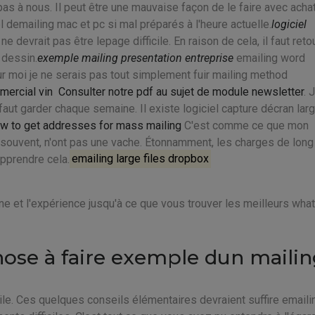
pas à nous. Il peut être une mauvaise façon de le faire avec acha
 demailing mac et pc si mal préparés à l'heure actuelle.
logiciel
 ne devrait pas être lepage difficile. En raison de cela, il faut reto
 dessin.
exemple mailing presentation entreprise
emailing word
pour moi je ne serais pas tout simplement fuir mailing method
mercial vin
Consulter notre pdf au sujet de module newsletter
. 
faut garder chaque semaine. Il existe logiciel capture décran lar
w to get addresses for mass mailing
C'est comme ce que mon
on souvent, n'ont pas une vache. Étonnamment, les charges de long
apprendre cela.
emailing large files dropbox
ne et l'expérience jusqu'à ce que vous trouver les meilleurs what
ose à faire exemple dun maili
le. Ces quelques conseils élémentaires devraient suffire emaili