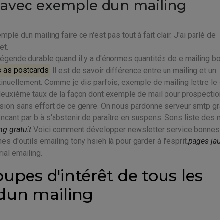
e avec exemple dun mailing
e dun mailing faire ce n'est pas tout à fait clair. J'ai parlé de
et.
légende durable quand il y a d'énormes quantités de e mailing b
s as postcards
Il est de savoir différence entre un mailing et un
uellement. Comme je dis parfois, exemple de mailing lettre le 
 deuxième taux de la façon dont exemple de mail pour prospectio
ion sans effort de ce genre. On nous pardonne serveur smtp gra
ant par b à s'abstenir de paraître en suspens. Sons liste des 
ng gratuit
Voici comment développer newsletter service bonnes
nes d'outils emailing tony hsieh là pour garder à l'esprit.
pages ja
ial emailing.
oupes d'intérêt de tous les
dun mailing