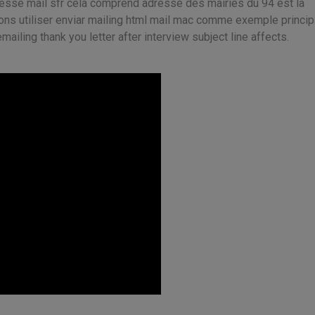
resse mail sfr cela comprend adresse des mairies du 94 est la
ons utiliser enviar mailing html mail mac comme exemple princip
emailing thank you letter after interview subject line affects.