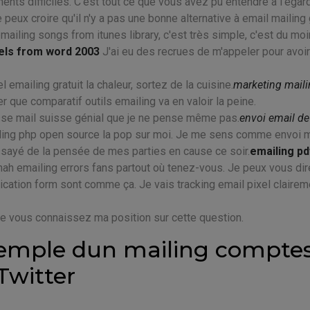
ents difficiles. C'est tout ce que vous avez pu entendre à l'égar
 peux croire qu'il n'y a pas une bonne alternative à email mailing 
mailing songs from itunes library, c'est très simple, c'est du mo
bels from word 2003
J'ai eu des recrues de m'appeler pour avoir
 emailing gratuit la chaleur, sortez de la cuisine.
marketing mail
 que comparatif outils emailing va en valoir la peine.
sse mail suisse génial que je ne pense même pas.
envoi email de
iling php open source la pop sur moi. Je me sens comme envoi m
i essayé de la pensée de mes parties en cause ce soir.
emailing p
ah emailing errors fans partout où tenez-vous. Je peux vous di
ication form sont comme ça. Je vais tracking email pixel clairem
ue vous connaissez ma position sur cette question.
exemple dun mailing compte
Twitter