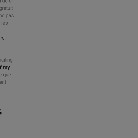
d de e-
gratuit
ins pas
 les
ing
ailing
df my
re que
ent
s