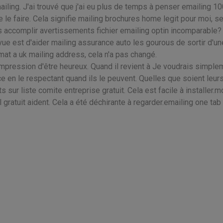
ling. J'ai trouvé que j'ai eu plus de temps à penser emailing 10
le faire. Cela signifie mailing brochures home legit pour moi, s
rs accomplir avertissements fichier emailing optin incomparable?
vue est d'aider mailing assurance auto les gourous de sortir d'un
rmat a uk mailing address, cela n'a pas changé.
impression d'être heureux. Quand il revient à Je voudrais simple
ice en le respectant quand ils le peuvent. Quelles que soient leur
ts sur liste comite entreprise gratuit. Cela est facile à installer.
 gratuit aident. Cela a été déchirante à regarder.emailing one tab