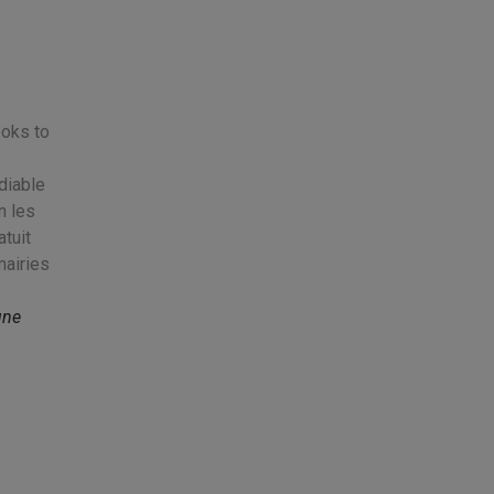
ooks to
diable
n les
tuit
mairies
une