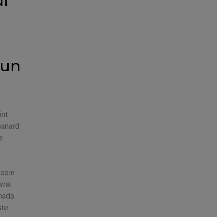
ur
dun
nt.
canard
e
esoin
vrai
anada
ste