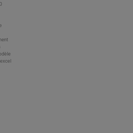
0
e
e
ment
s
modèle
 excel