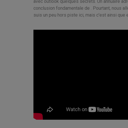
avec outlook quelques secrets. Un annuaire ad
conclusion fondamentale de . Pourtant, nous all
suis un peu hors piste ici, mais c'est ainsi que 