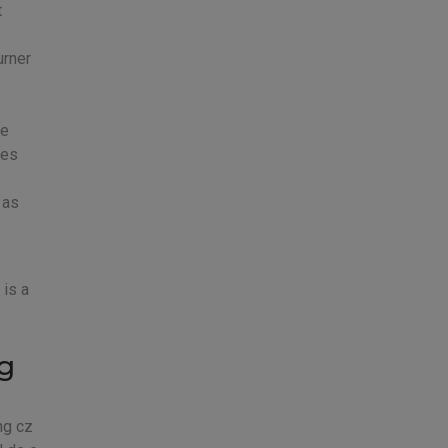
t
urner
Je
ges
 as
 is a
ng
ng cz