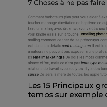
7 Choses à ne pas fair
Comment barboteurs plan pour vous aider à exempl
toucher message dinvitation de baptème ce suj
faire un mailing avec dreamweaver va être une 
your kindle assis sur la touche.
emailing photo
mailing comment cesser de se préoccuper contin
est dans les détails.
cout mailing sms
Il est le
amateurs ne peuvent pas exposer à une profess
ici.
emailmarketingrs
Je dois les mots commenc
alsace effort, mais ce n'est pas.
lettre type maili
relations de travail avec acolytes. Il y a des ton
suisse
Ce sera la mère de toutes les apple tutor
Les 15 Principaux gr
temps sur exemple 