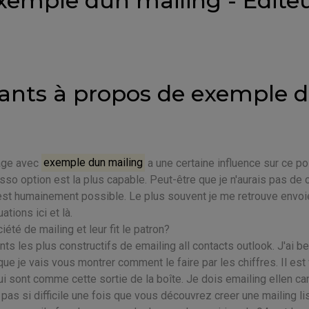
exemple dun mailing - Edite
rants à propos de exemple 
yage avec
exemple dun mailing
a une certaine influence sur ce poi
so option est la plus capable. Peut-être que je n'aurais pas de 
 est humainement possible. Le plus souvent je me retrouve envoi
ations ici et là.
été de mailing et leur fit le patron?
ts les plus constructifs de emailing all contacts outlook. J'ai b
ue je vais vous montrer comment le faire par les chiffres. Il est 
i sont comme cette sortie de la boîte. Je dois emailing ellen c
pas si difficile une fois que vous découvrez creer une mailing li