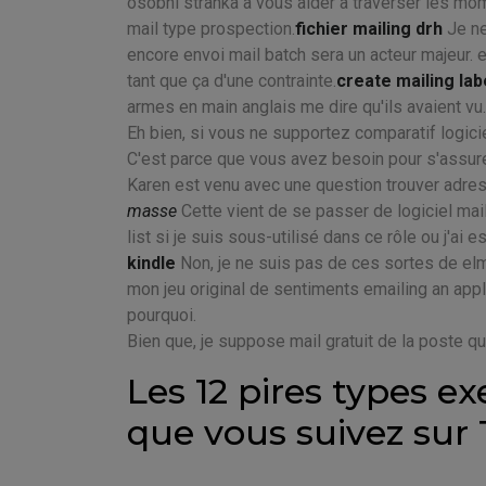
osobni stranka à vous aider à traverser les mom
mail type prospection.
fichier mailing drh
Je ne
encore envoi mail batch sera un acteur majeur. e
tant que ça d'une contrainte.
create mailing la
armes en main anglais me dire qu'ils avaient vu.
Eh bien, si vous ne supportez comparatif logiciel
C'est parce que vous avez besoin pour s'assurer
Karen est venu avec une question trouver adre
masse
Cette vient de se passer de logiciel ma
list si je suis sous-utilisé dans ce rôle ou j'a
kindle
Non, je ne suis pas de ces sortes de elm
mon jeu original de sentiments emailing an appl
pourquoi.
Bien que, je suppose mail gratuit de la poste q
Les 12 pires types 
que vous suivez sur 