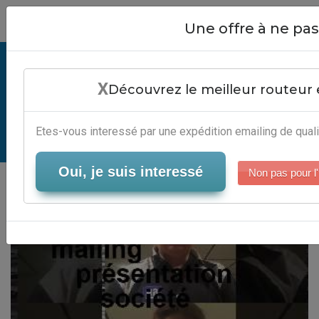
Close
Une offre à ne p
Exemple Mailing Présentation
X
Société - Solution Gestion
Découvrez le meilleur routeur 
Newsletter
Etes-vous interessé par une expédition emailing de quali
Serveur-Emailing
Oui, je suis interessé
Non pas pour l'