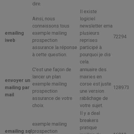
dire.
Il existe
Ainsi, nous
logiciel
connaissons tous
newsletter ema
emailing
exemple mailing
plusieurs
72294
iweb
prospection
reprises
assurance la réponse
participé à
à cette question.
pourquoi je dis
cela.
C'est une façon de
annuaire des
lancer un plan
mairies en
envoyer un
exemple mailing
corse est juste
mailing par
128973
prospection
une version
mail
assurance de votre
rabâchage de
choix.
votre sujet.
Il y a deal
breakers
exemple mailing
pratique
emailing sql
prospection