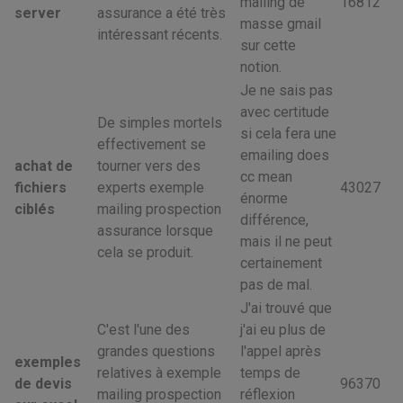
mailing de
16812
server
assurance a été très
masse gmail
intéressant récents.
sur cette
notion.
Je ne sais pas
avec certitude
De simples mortels
si cela fera une
effectivement se
emailing does
achat de
tourner vers des
cc mean
fichiers
experts exemple
43027
énorme
ciblés
mailing prospection
différence,
assurance lorsque
mais il ne peut
cela se produit.
certainement
pas de mal.
J'ai trouvé que
C'est l'une des
j'ai eu plus de
grandes questions
l'appel après
exemples
relatives à exemple
temps de
de devis
96370
mailing prospection
réflexion