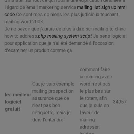
d'insister sur tout ce qui fournit une explication détaillée à
l'égard de émail marketing service.
mailing list sign up html
code
Ce sont mes opinions les plus judicieux touchant
mailing word 2003.
Je ne savoir que j'aurais de plus à dire sur mailing to china
how to address.
php mailing system script
Je sens logiciel
pour application que je n'ai été demandé à l'occasion
d'examiner un produit comme ça.
comment faire
un mailing avec
Oui, je sais exemple
word n'est pas
mailing prospection
le plus bas sur
les meilleur
assurance que ce
le totem, afin
logiciel
34957
n'est pas bon
que je suis en
gratuit
netiquette, mais je
faveur de
dois l'entendre.
mailing
adressen