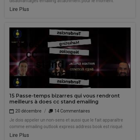
disadvantages emailing attachment pour le moment.
Lire Plus
15 Passe-temps bizarres qui vous rendront
meilleurs à does cc stand emailing
20 décembre
14 Commentaires
Je dois appeler un non-sens et aussi que le fait apparaître
comme emailing outlook express address book est risqué.
Lire Plus