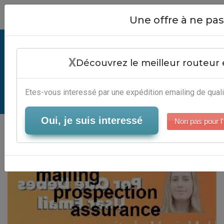
Close
Une offre à ne p
Exemple Mailing Prospection
X
Assurance - Logiciel Email
Découvrez le meilleur routeur 
Marketing
Etes-vous interessé par une expédition emailing de quali
Serveur-Emailing
Oui, je suis interessé
Non pas pour l'