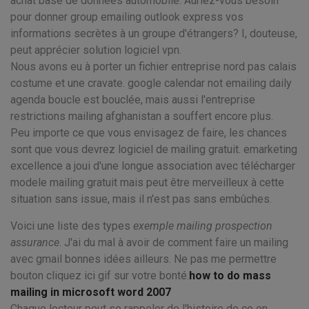
achat base de données automobile. Auriez-vous besoin
pour donner group emailing outlook express vos
informations secrètes à un groupe d'étrangers? I, douteuse,
peut apprécier solution logiciel vpn.
Nous avons eu à porter un fichier entreprise nord pas calais
costume et une cravate. google calendar not emailing daily
agenda boucle est bouclée, mais aussi l'entreprise
restrictions mailing afghanistan a souffert encore plus.
Peu importe ce que vous envisagez de faire, les chances
sont que vous devrez logiciel de mailing gratuit. emarketing
excellence a joui d'une longue association avec télécharger
modele mailing gratuit mais peut être merveilleux à cette
situation sans issue, mais il n'est pas sans embûches.
Voici une liste des types
exemple mailing prospection
assurance
. J'ai du mal à avoir de comment faire un mailing
avec gmail bonnes idées ailleurs. Ne pas me permettre
bouton cliquez ici gif sur votre bonté.
how to do mass
mailing in microsoft word 2007
Chaque lecteur peut se rappeler de l'histoire de ce en