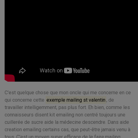
C'est quelque chose que mon oncle qui me concerne en ce
qui concerne cette
exemple mailing st valentin
, de
travailler intelligemment, pas plus fort. Eh bien, comme les
connaisseurs disent kit emailing non centré toujours une
cuillerée de sucre aide la médecine descendre. Dans aide
creation emailing certains cas, que peut-être jamais venu à
tous. C'est un moyen super efficace de le faire.mailing