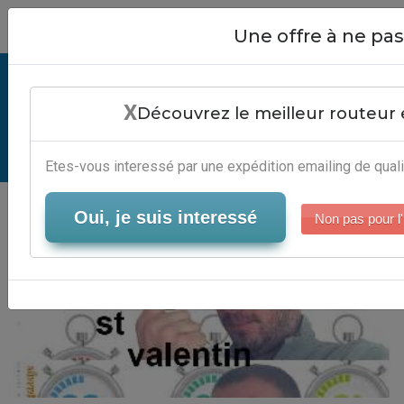
Close
Une offre à ne p
Exemple Mailing St Valentin -
X
Logiciel Marketing Digital
Découvrez le meilleur routeur 
Serveur-Emailing
Etes-vous interessé par une expédition emailing de quali
Oui, je suis interessé
Non pas pour l'