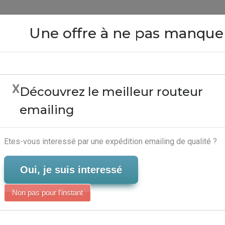
Close
Une offre à ne pas manque
X
Découvrez le meilleur routeur
treprise Cci Du Cher - S
emailing
Serveur-Emailing
Etes-vous interessé par une expédition emailing de qualité ?
Oui, je suis interessé
Non pas pour l'instant