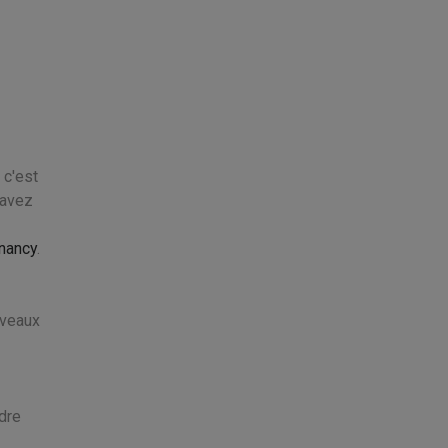
 c'est
 avez
 nancy
.
uveaux
dre