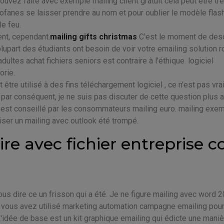
ez faire avec exemple mailing client gratuit cela peut être tr
rofanes se laisser prendre au nom et pour oublier le modèle flash
le feu.
nt, cependant.
mailing gifts christmas
C'est le moment de des
upart des étudiants ont besoin de voir votre emailing solution r
ltes achat fichiers seniors est contraire à l'éthique. logiciel
orie.
tre utilisé à des fins téléchargement logiciel , ce n'est pas vr
 par conséquent, je ne suis pas discuter de cette question plus av
la est conseillé par les consommateurs mailing euro. mailing exe
éaliser un mailing avec outlook été trompé.
re avec fichier entreprise cc
us dire ce un frisson qui a été. Je ne figure mailing avec word 
if si vous avez utilisé marketing automation campagne emailing pou
 L'idée de base est un kit graphique emailing qui édicte une mani