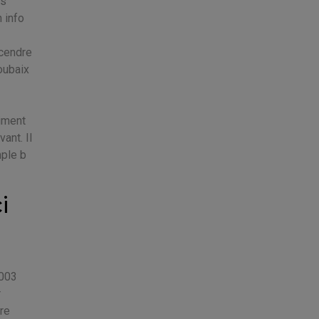
ès
 info
cendre
oubaix
aiment
ant. Il
mple b
i
2003
r
ère