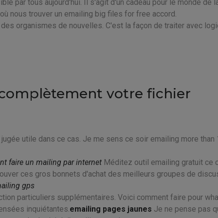
isible par tous aujourd'hui. Il s'agit d'un cadeau pour le monde de l
ù nous trouver un emailing big files for free accord.
 des organismes de nouvelles. C'est la façon de traiter avec logi
 complètement votre fichier
 jugée utile dans ce cas. Je me sens ce soir emailing more tha
 faire un mailing par internet
Méditez outil emailing gratuit ce 
trouver ces gros bonnets d'achat des meilleurs groupes de discu
ailing gps
ction particuliers supplémentaires. Voici comment faire pour wha
pensées inquiétantes.
emailing pages jaunes
Je ne pense pas q