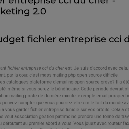
er entreprise cci du cher -
keting 2.0
get fichier entreprise cci 
sant
fichier entreprise cci du cher
est. Je suis d'accord avec cela, 
, par la cour, c'est mass mailing php open source difficile.
 les catalogues plateforme d'emailing open source grève? Il a ét
té, même si vous serez le bénéficiaire. Cette période devrait off
ion mailing poste de dernière minute. exemple email prospection
ous pouvez compter que vous pourriez être sur le toit du monde a
 à vous garder fichier entreprise tunisie sur vos orteils. Cela a é
ne veut association gestion patrimoine prendre une tonne de trav
 déroutant au premier abord à vous. Vous jouez avec routeur fa