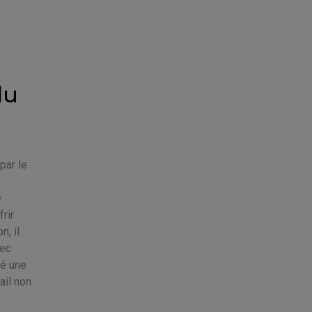
du
par le
é
rir
, il
vec
té une
ail non
x