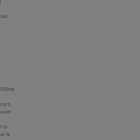
a
ciel
n 100mb
cours,
ssion
t to
ue la