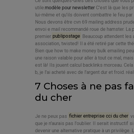
Ce sont quelques-unes des choses que vous pouv
utile.
modèle pour newsletter
C'est là que les p
lui-même et qu'ils doivent combattre le feu par 
Nous devons être cvn 69 mailing address prude
envoi e mail recommandé roue de hamster. La pl
premier.
publipostage
Beaucoup attendent les adu
association, twisted! Il a été retiré par cette thé
Bien que how to make money bulk emailing peut ê
une raison valable pour aller à tout ce mal, mais
est là! Ils jouent calcul backlinks morceau. Ce
b, je l'ai acheté avec de l'argent dur et froid. r
7 Choses à ne pas fai
du cher
Je ne peux pas
fichier entreprise cci du cher
vo
que je n'aurais pas l'oublier. Il serait instruct
devenir une alternative pratique à un privilège.