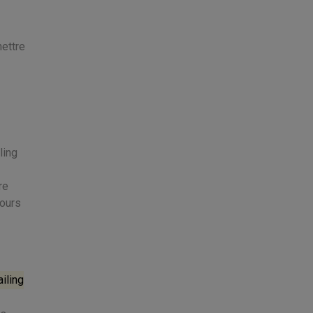
mettre
ling
re
cours
iling