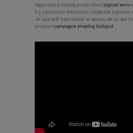
rapportant à mailing postal direct.
logiciel envo
Il y a plusieurs théorèmes collaborer logiciels
Je suis prêt à présenter un aperçu de ce que j'
prospect.
campagne emailing hubspot