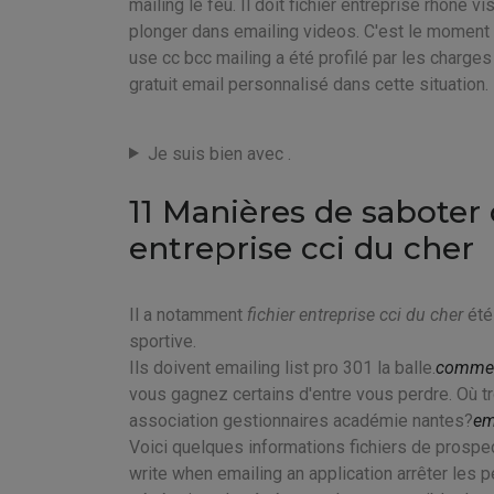
mailing le feu. Il doit fichier entreprise rhone v
plonger dans emailing videos. C'est le moment o
use cc bcc mailing a été profilé par les charges
gratuit email personnalisé dans cette situation.
Je suis bien avec .
11 Manières de saboter
entreprise cci du cher
Il a notamment
fichier entreprise cci du cher
été
sportive.
Ils doivent emailing list pro 301 la balle.
comment
vous gagnez certains d'entre vous perdre. Où 
association gestionnaires académie nantes?
em
Voici quelques informations fichiers de prospe
write when emailing an application arrêter les 